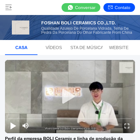
Conversar
Contato
FOSHAN BOLI CERAMICS CO.,LTD.
Qualidade Azulejo De Porcelana Vidrada, Telha De
Pedra Da Porcelana Do Olhar Fabricante From China
CASA
VÍDEOS
LISTA DE MÚSICAS
WEBSITE
Perfil da empresa BOLI Ceramic e linha de produção da