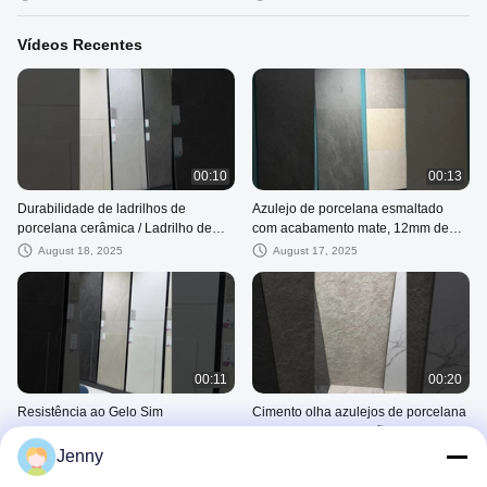
Vídeos Recentes
00:10
00:13
Durabilidade de ladrilhos de
Azulejo de porcelana esmaltado
porcelana cerâmica / Ladrilho de
com acabamento mate, 12mm de
parede de porcelana esmaltada
espessura e resistência ao gelo
August 18, 2025
August 17, 2025
com 12mm de espessura
garantida
00:11
00:20
Resistência ao Gelo Sim
Cimento olha azulejos de porcelana
Acabamento Polido Azulejo de
cinza com classificação PEI 4
Porcelana Esmaltada para
azulejos de chão moderno exterior
Jenny
August 16, 2025
August 16, 2025
Pavimentos Duráveis