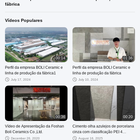
fábrica
Vídeos Populares
00:14
01:36
Perfil da empresa BOLI Ceramic e
Perfil da empresa BOLI Ceramic e
linha de produção da fábrica1
linha de produção da fábrica
July 17, 2024
July 10, 2024
00:36
00:20
Vídeo de Apresentação da Foshan
Cimento olha azulejos de porcelana
Boli Ceramics Co.,Ltd.
cinza com classificação PEI 4
azulejos de chão moderno exterior
December 26, 2020
August 16, 2025