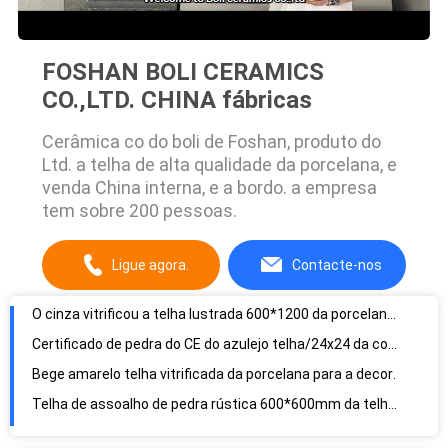
FOSHAN BOLI CERAMICS
CO.,LTD. CHINA fábricas
Cerâmica co do boli de Foshan, produto do
Ltd. a telha de alta qualidade da porcelana, e
venda China interna, e a bordo. a empresa
O cinza vitrificou a telha lustrada 600*1200 da porcelana/a telha de assoalho olhar do mármore
tem sobre 200 pessoas.
Certificado de pedra do CE do azulejo telha/24x24 da cozinha da porcelana da natureza
Bege amarelo telha vitrificada da porcelana para a decoração rústica elegante da parede do chuveiro
Ligue agora.
Contacte-nos
Telha de assoalho de pedra rústica 600*600mm da telha da porcelana do olhar/da porcelana olhar da pedra
Apoio vitrificado telha do material de construção da porcelana do olhar do arenito de 30 x de 60 CM
Telha de pedra exterior da porcelana do olhar/telha matte da porcelana resistente aos ácidos
O banheiro do olhar da pedra de 60 x de 60 Cm telha a taxa de absorção menos de 0,05%
Luz de pedra natural das telhas de assoalho 10Mm da porcelana do efeito - dureza alta cinzenta
Luz - a telha de pedra cerâmica cinzenta 300x600 milímetro duramente condensa o risco resistente