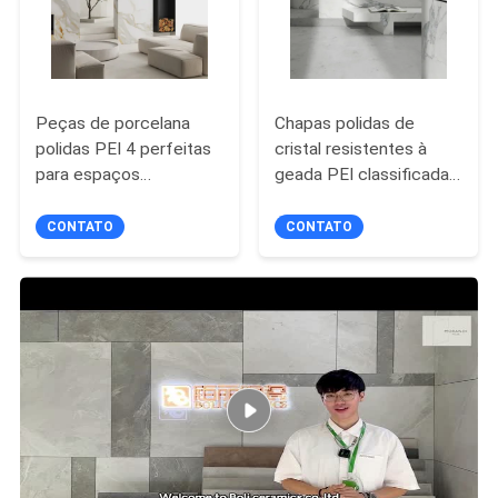
Peças de porcelana
Chapas polidas de
polidas PEI 4 perfeitas
cristal resistentes à
para espaços
geada PEI classificada
residenciais e
4 para áreas
comerciais
residenciais/comerciais
CONTATO
CONTATO
1200*2800MM