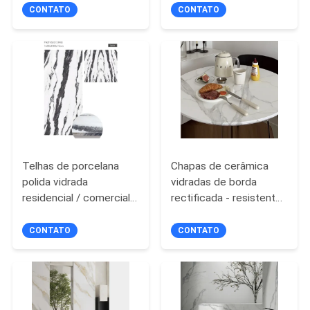
de argamassa escolha
interiores de banheiro
CONTATO
CONTATO
DO
ideal para interiores
combinando resistência
SITE
comerciais
e aspecto moderno
minimalista
POLÍTICA
DE
PRIVACIDADE
Telhas de porcelana
Chapas de cerâmica
polida vidrada
vidradas de borda
residencial / comercial
rectificada - resistentes
com resistência à
ao gelo com
geada
classificação PEI 4
CONTATO
CONTATO