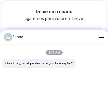
A porcelana do efeito da pedra calcária telha a permeabilidade fina favorável ao meio ambiente do ar
Deixe um recado
As telhas azuis do olhar da pedra da ardósia para o assoalho/mármore olham a elevada precisão do azulejo
Ligaremos para você em breve!
A porcelana telha/60x60 de pedra natural da porcelana do olhar telha a categoria AAA 20 milímetros
Taxa de absorção da telha da porcelana do olhar da pedra da isolação térmica menos de 0,05%
Bacteriano de pedra cinzento das telhas de assoalho da telha da porcelana do olhar/da porcelana efeito da pedra anti
Jenny
Superfície convexa côncava de pedra vitrificada do teste padrão das telhas de assoalho da cozinha da porcelana do efeito
Não telhas da porcelana telha/600x600 da porcelana do olhar da pedra do deslizamento em paredes
2:36 AM
Isolação térmica de pedra interna do tamanho da telha 600*600 300x300 milímetro da porcelana do olhar
Good day, what product are you looking for?
Fonte exterior vitrificada tijolo do assoalho da porta resistente aos ácidos da telha da porcelana do cimento
Resistência de pedra interior da compressão do tamanho da telha 600*600 milímetro da porcelana do olhar
Telha da porcelana do olhar da pedra 60*60/telha de pedra cerâmica do olhar resistente aos ácidos
Categorias populares
Todos
Azulejo De
Telha De Pedra Da