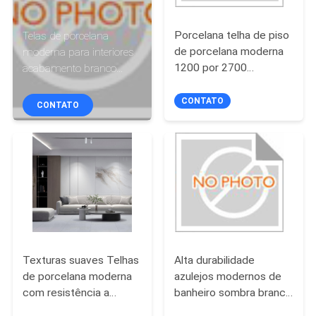
À
FÁBRICA
Porcelana telha de piso
Telas de porcelana
de porcelana moderna
moderna para interiores
1200 por 2700
acabamento branco
CONTROLE
milímetros acabamento
mate superfície durável
DE
resistente ao desgaste
elegante perfeito para
CONTATO
CONTATO
adequado para áreas de
paredes de piso
QUALIDADE
tráfego intenso
residenciais comerciais
CONTACTE-
NOS
SOLICITE UM
Texturas suaves Telhas
Alta durabilidade
ORÇAMENTO
de porcelana moderna
azulejos modernos de
com resistência a
banheiro sombra branca
MAPA
manchas e combinação
projetado para melhorar