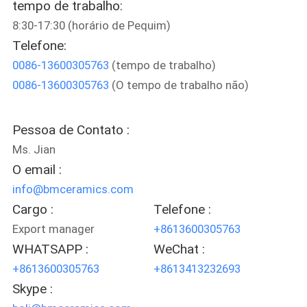
tempo de trabalho:
À
8:30-17:30 (horário de Pequim)
FÁBRICA
Telefone:
0086-13600305763
(tempo de trabalho)
CONTROLE
0086-13600305763
(O tempo de trabalho não)
DE
QUALIDADE
Pessoa de Contato :
Ms. Jian
CONTACTE-
O email :
NOS
info@bmceramics.com
Cargo :
Telefone :
Export manager
+8613600305763
SOLICITE UM
WHATSAPP :
WeChat :
ORÇAMENTO
+8613600305763
+8613413232693
Skype :
MAPA