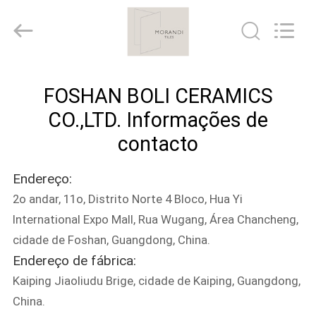
2026
FOSHAN
BOLI
CERAMICS
CO.,LTD..
All
Rights
Reserved.
PARA
FOSHAN BOLI CERAMICS
CASA
CO.,LTD. Informações de
PRODUTOS
contacto
Endereço:
VÍDEOS
2o andar, 11o, Distrito Norte 4 Bloco, Hua Yi
International Expo Mall, Rua Wugang, Área Chancheng,
SOBRE
cidade de Foshan, Guangdong, China.
NÓS
Endereço de fábrica:
Kaiping Jiaoliudu Brige, cidade de Kaiping, Guangdong,
VISITA
China.