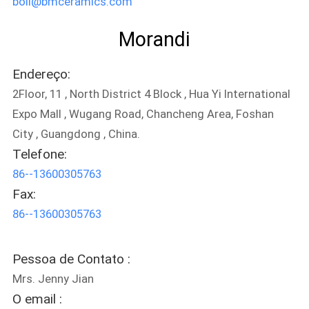
boli@bmceramics.com
DO
Morandi
SITE
Endereço:
POLÍTICA
2Floor, 11 , North District 4 Block , Hua Yi International
DE
Expo Mall , Wugang Road, Chancheng Area, Foshan
PRIVACIDADE
City , Guangdong , China.
Telefone:
86--13600305763
Fax:
86--13600305763
Pessoa de Contato :
Mrs. Jenny Jian
O email :