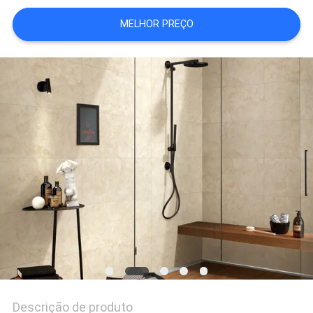
DO
MELHOR PREÇO
SITE
POLÍTICA
DE
PRIVACIDADE
Descrição de produto