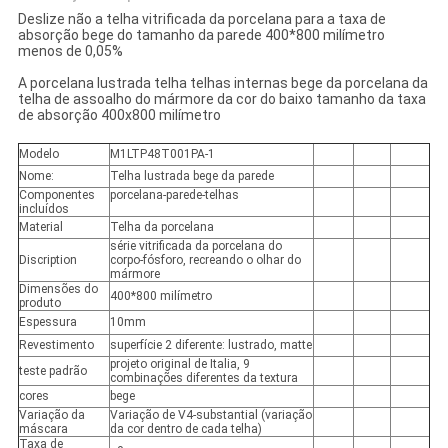
Deslize não a telha vitrificada da porcelana para a taxa de
absorção bege do tamanho da parede 400*800 milímetro
menos de 0,05%
A porcelana lustrada telha telhas internas bege da porcelana da
telha de assoalho do mármore da cor do baixo tamanho da taxa
de absorção 400x800 milímetro
Modelo
M1LTP48T001PA-1
Nome:
Telha lustrada bege da parede
Componentes
porcelana-parede-telhas
incluídos
Material
Telha da porcelana
série vitrificada da porcelana do
Discription
corpo-fósforo, recreando o olhar do
mármore
Dimensões do
400*800 milímetro
produto
Espessura
10mm
Revestimento
superfície 2 diferente: lustrado, matte
projeto original de Italia, 9
teste padrão
combinações diferentes da textura
cores
bege
Variação da
Variação de V4-substantial (variação
máscara
da cor dentro de cada telha)
Taxa de