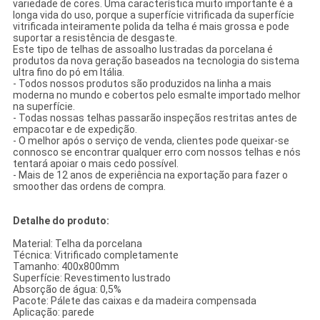
variedade de cores. Uma característica muito importante é a
longa vida do uso, porque a superfície vitrificada da superfície
vitrificada inteiramente polida da telha é mais grossa e pode
suportar a resistência de desgaste.
Este tipo de telhas de assoalho lustradas da porcelana é
produtos da nova geração baseados na tecnologia do sistema
ultra fino do pó em Itália.
- Todos nossos produtos são produzidos na linha a mais
moderna no mundo e cobertos pelo esmalte importado melhor
na superfície.
- Todas nossas telhas passarão inspeçãos restritas antes de
empacotar e de expedição.
- O melhor após o serviço de venda, clientes pode queixar-se
connosco se encontrar qualquer erro com nossos telhas e nós
tentará apoiar o mais cedo possível.
- Mais de 12 anos de experiência na exportação para fazer o
smoother das ordens de compra.
Detalhe do produto:
Material: Telha da porcelana
Técnica: Vitrificado completamente
Tamanho: 400x800mm
Superfície: Revestimento lustrado
Absorção de água: 0,5%
Pacote: Pálete das caixas e da madeira compensada
Aplicação: parede