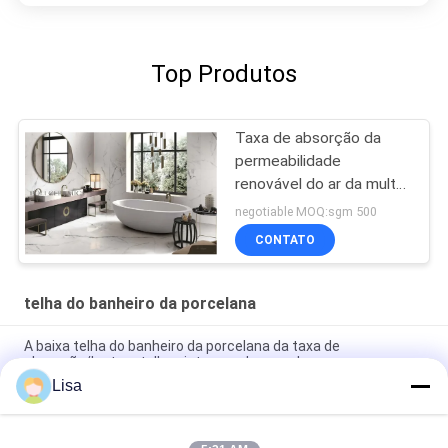
Top Produtos
Taxa de absorção da
permeabilidade
renovável do ar da multa
da telha da porcelana
negotiable MOQ:sgm 500
24x48 baixa
CONTATO
telha do banheiro da porcelana
A baixa telha do banheiro da porcelana da taxa de
absorção/lustrou telhas internas da porcelana
Lisa
Tamanho bege da cor 400*800 milímetro do azulejo rústico do
projeto do mármore da forma