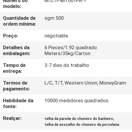
Número do
M1LTP48T001PA-1
À
modelo:
FÁBRICA
Quantidade de
sgm 500
ordem mínima:
CONTROLE
Preço:
negotiable
DE
Detalhes da
6 Pieces/1.92 quadrado
QUALIDADE
embalagem:
Meters/35kg/Carton
Tempo de
3-7 dias do trabalho
CONTACTE-
entrega:
NOS
Termos de
L/C, T/T, Western Union, MoneyGram
pagamento:
SOLICITE UM
Habilidade da
10000 medidores quadrados
fonte:
ORÇAMENTO
Realçar:
,
telha da parede do chuveiro do banheiro
telha de assoalho do chuveiro da porcelana
MAPA