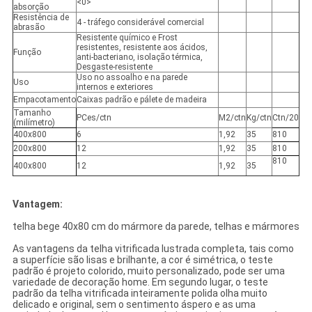
<0>
absorção
Resistência de
4 - tráfego considerável comercial
abrasão
Resistente químico e Frost
resistentes, resistente aos ácidos,
Função
anti-bacteriano, isolação térmica,
Desgaste-resistente
Uso no assoalho e na parede
Uso
internos e exteriores
Empacotamento
Caixas padrão e pálete de madeira
Tamanho
PCes/ctn
M2/ctn
Kg/ctn
Ctn/20
(milímetro)
400x800
6
1,92
35
810
200x800
12
1,92
35
810
810
400x800
12
1,92
35
Vantagem:
telha bege 40x80 cm do mármore da parede, telhas e mármores
As vantagens da telha vitrificada lustrada completa, tais como
a superfície são lisas e brilhante, a cor é simétrica, o teste
padrão é projeto colorido, muito personalizado, pode ser uma
variedade de decoração home. Em segundo lugar, o teste
padrão da telha vitrificada inteiramente polida olha muito
delicado e original, sem o sentimento áspero e as uma