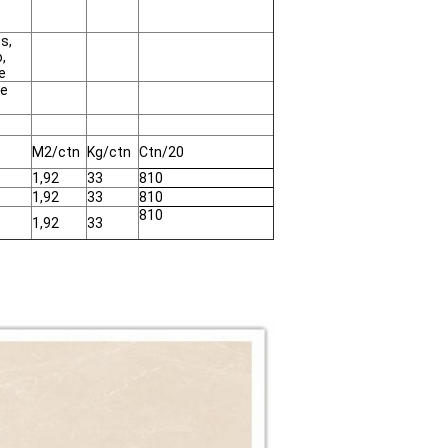
s,
,
e
 e
M2/ctn
Kg/ctn
Ctn/20
1,92
33
810
1,92
33
810
810
1,92
33