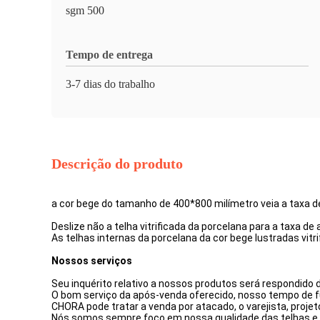
sgm 500
Tempo de entrega
3-7 dias do trabalho
Descrição do produto
a cor bege do tamanho de 400*800 milímetro veia a taxa 
Deslize não a telha vitrificada da porcelana para a taxa
As telhas internas da porcelana da cor bege lustradas vi
Nossos serviços
Seu inquérito relativo a nossos produtos será respondido 
O bom serviço da após-venda oferecido, nosso tempo de f
CHORA pode tratar a venda por atacado, o varejista, proje
Nós somos sempre foco em nossa qualidade das telhas e o