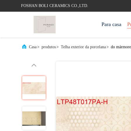
FOSHAN BOLI CERAMICS CO.,LTD.
Para casa
P
Casa
>
produtos
>
Telha exterior da porcelana
>
do mármore e