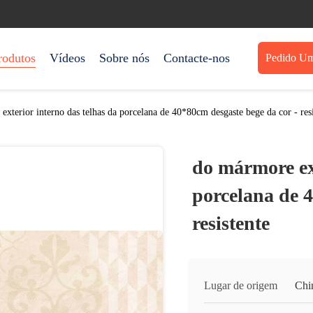
rodutos
Vídeos
Sobre nós
Contacte-nos
Pedido Um
xterior interno das telhas da porcelana de 40*80cm desgaste bege da cor - resi
do mármore ext
porcelana de 4
resistente
Lugar de origem
Chi