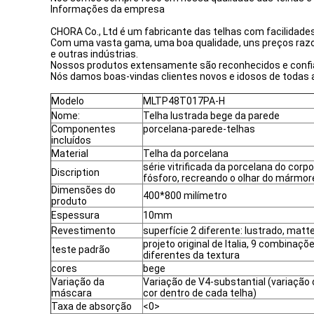
Informações da empresa
CHORA Co., Ltd é um fabricante das telhas com facilidade
Com uma vasta gama, uma boa qualidade, uns preços raz
e outras indústrias.
Nossos produtos extensamente são reconhecidos e confi
Nós damos boas-vindas clientes novos e idosos de todas 
Modelo
MLTP48T017PA-H
Nome:
Telha lustrada bege da parede
Componentes
porcelana-parede-telhas
incluídos
Material
Telha da porcelana
série vitrificada da porcelana do corpo
Discription
fósforo, recreando o olhar do mármor
Dimensões do
400*800 milímetro
produto
Espessura
10mm
Revestimento
superfície 2 diferente: lustrado, matt
projeto original de Italia, 9 combinaçõ
teste padrão
diferentes da textura
cores
bege
Variação da
Variação de V4-substantial (variação 
máscara
cor dentro de cada telha)
Taxa de absorção
<0>