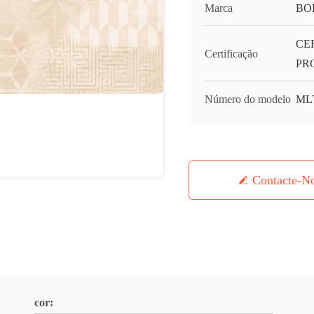
Marca
BO
CE
Certificação
PR
Número do modelo
ML
Contacte-N
cor: