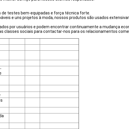
s de testes bem-equipadas e força técnica forte.
oáveis e uns projetos à moda, nossos produtos são usados extensi
ados por usuários e podem encontrar continuamente a mudança econ
as classes sociais para contactar-nos para os relacionamentos come
-
e
e
es
da