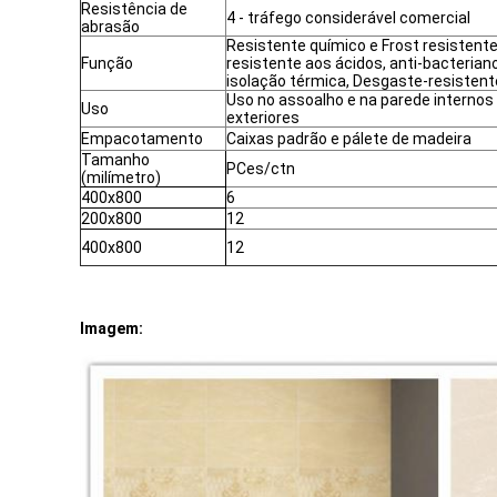
Resistência de
4 - tráfego considerável comercial
abrasão
Resistente químico e Frost resistente
Função
resistente aos ácidos, anti-bacteriano
isolação térmica, Desgaste-resistent
Uso no assoalho e na parede internos
Uso
exteriores
Empacotamento
Caixas padrão e pálete de madeira
Tamanho
PCes/ctn
(milímetro)
400x800
6
200x800
12
400x800
12
Imagem: