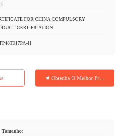
LI
RTIFICATE FOR CHINA COMPULSORY
ODUCT CERTIFICATION
TP48T017PA-H
os
Obtenha O Melhor Preço
Tamanho: