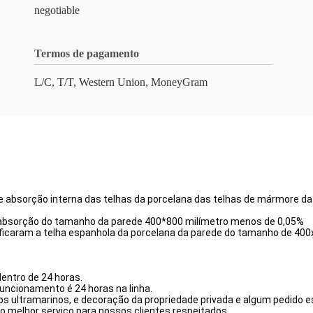
negotiable
Termos de pagamento
L/C, T/T, Western Union, MoneyGram
de absorção interna das telhas da porcelana das telhas de mármore d
 de absorção do tamanho da parede 400*800 milímetro menos de 0,05%
trificaram a telha espanhola da porcelana da parede do tamanho de 40
dentro de 24 horas.
uncionamento é 24 horas na linha.
tos ultramarinos, e decoração da propriedade privada e algum pedido es
 melhor serviço para nossos clientes respeitados.