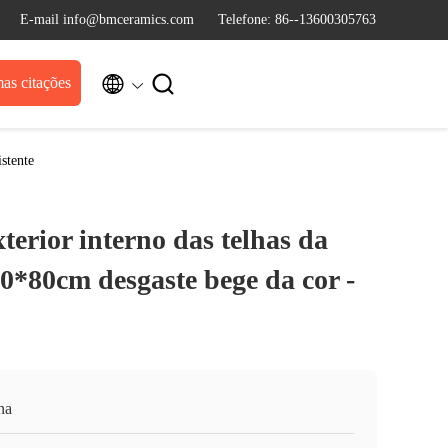
E-mail info@bmceramics.com
Telefone: 86--13600305763


as citações
stente
erior interno das telhas da
0*80cm desgaste bege da cor -
na