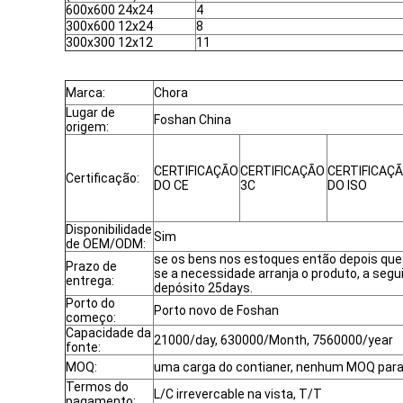
600x600 24x24
4
300x600 12x24
8
300x300 12x12
11
Marca:
Chora
Lugar de
Foshan China
origem:
CERTIFICAÇÃO
CERTIFICAÇÃO
CERTIFICAÇ
Certificação:
DO CE
3C
DO ISO
Disponibilidade
Sim
de OEM/ODM:
se os bens nos estoques então depois qu
Prazo de
se a necessidade arranja o produto, a segu
entrega:
depósito 25days.
Porto do
Porto novo de Foshan
começo:
Capacidade da
21000/day, 630000/Month, 7560000/year
fonte:
MOQ:
uma carga do contianer, nenhum MOQ para
Termos do
L/C irrevercable na vista, T/T
pagamento: