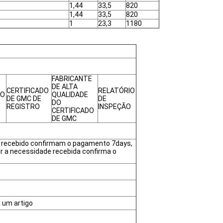
1,44
33,5
820
1,44
33,5
820
1
23,3
1180
FABRICANTE
DE ALTA
CERTIFICADO
RELATÓRIO
ÃO
QUALIDADE
DE GMC DE
DE
DO
REGISTRO
INSPEÇÃO
CERTIFICADO
DE GMC
e recebido confirmam o pagamento 7days,
ir a necessidade recebida confirma o
 um artigo