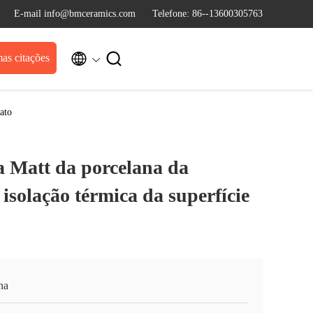
E-mail info@bmceramics.com
Telefone: 86--13600305763


as citações
ato
 Matt da porcelana da
 isolação térmica da superfície
na