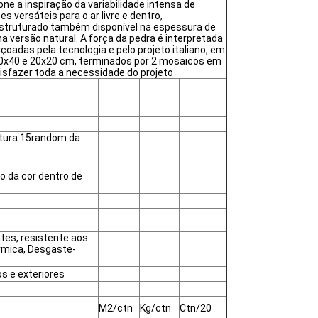
e a inspiração da variabilidade intensa de
 versáteis para o ar livre e dentro,
struturado também disponível na espessura de
na versão natural. A força da pedra é interpretada
çoadas pela tecnologia e pelo projeto italiano, em
20x40 e 20x20 cm, terminados por 2 mosaicos em
tisfazer toda a necessidade do projeto
tura 15random da
o da cor dentro de
tes, resistente aos
érmica, Desgaste-
s e exteriores
M2/ctn
Kg/ctn
Ctn/20