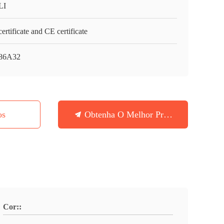
LI
ertificate and CE certificate
86A32
os
Obtenha O Melhor Preço
Cor::