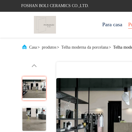
FOSHAN BOLI CERAMICS CO.,LTD.
Para casa
P
Casa
>
produtos
>
Telha moderna da porcelana
>
Telha moder