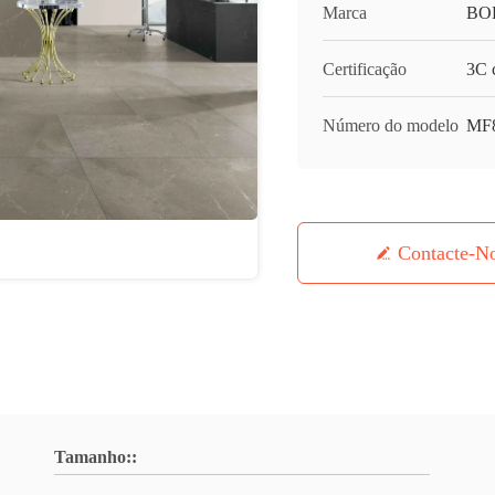
Marca
BO
Certificação
3C c
Número do modelo
MF
Contacte-N
Tamanho::