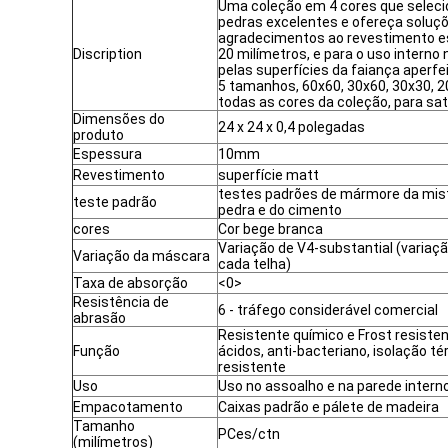
Uma coleção em 4 cores que selecion
pedras excelentes e ofereça soluções
agradecimentos ao revestimento e
Discription
20 milímetros, e para o uso interno 
pelas superfícies da faiança aperfei
5 tamanhos, 60x60, 30x60, 30x30, 
todas as cores da coleção, para sa
Dimensões do
24 x 24 x 0,4 polegadas
produto
Espessura
10mm
Revestimento
superfície matt
testes padrões de mármore da mis
teste padrão
pedra e do cimento
cores
Cor bege branca
Variação de V4-substantial (variaçã
Variação da máscara
cada telha)
Taxa de absorção
<0>
Resistência de
6 - tráfego considerável comercial
abrasão
Resistente químico e Frost resisten
Função
ácidos, anti-bacteriano, isolação t
resistente
Uso
Uso no assoalho e na parede interno
Empacotamento
Caixas padrão e pálete de madeira
Tamanho
PCes/ctn
(milímetros)