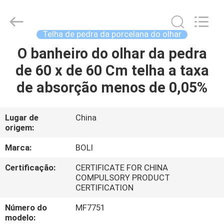
2026
FOSHAN
BOLI
CERAMICS
CO.,LTD..
Telha de pedra da porcelana do olhar
All
Rights
Reserved.
O banheiro do olhar da pedra
PARA
de 60 x de 60 Cm telha a taxa
CASA
de absorção menos de 0,05%
PRODUTOS
Lugar de
China
origem:
VÍDEOS
Marca:
BOLI
SOBRE
Certificação:
CERTIFICATE FOR CHINA
COMPULSORY PRODUCT
NÓS
CERTIFICATION
Número do
MF7751
VISITA
modelo: