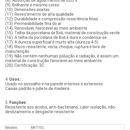
(8). Absorção de água menos de 0,05%
(9). Brilhante e mesmo cores
(10). Dimensões exatas
(11). Revestimento de alta qualidade
(12). Durabilidade e compressão-resistência finas
(13). Permeabilidade fina do ar
(14). Renovável, favorável ao meio ambiente
(15). Telha da porcelana de Boli, material de construção verde
(16). A telha da porcelana de Boli é dura e condensa-se
(17). A dureza superficial é muito alta (dureza 4-5)
(18). Risco-resistente, vista, choque, ruptura e livre de
manutenção
(19). Não contém nenhumas poluição e radiação, é assim um
material de construção favorável ao meio ambiente
(20). Certificação: 3C
4.
Usos:
Usado no assoalho e na parede internos e exteriores
Caixas padrão e pálete de madeira
5.
Funções:
Resistente aos ácidos, anti-bacteriano, calor-isolação, não-
deslizamento e desgaste-resistente
Modelo
MF7751