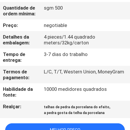
À
Quantidade de
sgm 500
FÁBRICA
ordem mínima:
Preço:
negotiable
CONTROLE
Detalhes da
4 pieces/1.44 quadrado
DE
embalagem:
meters/32kg/carton
QUALIDADE
Tempo de
3-7 dias do trabalho
entrega:
CONTACTE-
Termos de
L/C, T/T, Western Union, MoneyGram
pagamento:
NOS
Habilidade da
10000 medidores quadrados
fonte:
SOLICITE UM
Realçar:
,
ORÇAMENTO
telhas de pedra da porcelana do efeito
a pedra gosta da telha da porcelana
MAPA