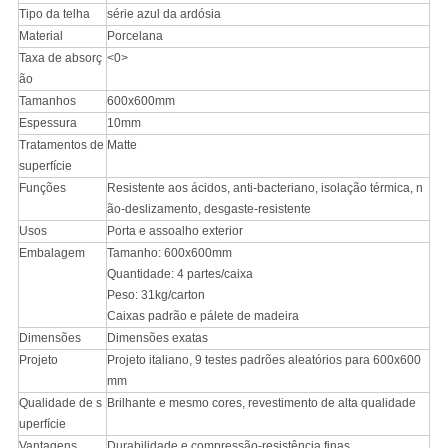
Tipo da telha
série azul da ardósia
Material
Porcelana
Taxa de absorç
<0>
ão
Tamanhos
600x600mm
Espessura
10mm
Tratamentos de
Matte
superfície
Funções
Resistente aos ácidos, anti-bacteriano, isolação térmica, n
ão-deslizamento, desgaste-resistente
Usos
Porta e assoalho exterior
Embalagem
Tamanho: 600x600mm
Quantidade: 4 partes/caixa
Peso: 31kg/carton
Caixas padrão e pálete de madeira
Dimensões
Dimensões exatas
Projeto
Projeto italiano, 9 testes padrões aleatórios para 600x600
mm
Qualidade de s
Brilhante e mesmo cores, revestimento de alta qualidade
uperfície
Vantagens
Durabilidade e compressão-resistência finas