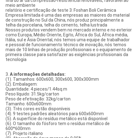
fina do ar da compressão-resistência renováveis, favorável ao
meio ambiente
relatório e certificação de teste 3: Foshan Boli Cerâmica
Empresa limitada é uma das empresas as maiores do material
de construção no Sul da China, nós produz principalmente a
telha da porcelana, telha do cimento, telha lustrada
Nossos produtos vendem bem no mercado interno e no exterior
como Europa, Médio Oriente, Egito, África do Sul, África média,
Itália, sul e Ásia Oriental, nós temos uma equipe de trabalhador
e pessoal de funcionamento técnico de inovação, nós temos
mais de 10 linhas de produção profissionais e o equipamento de
primeira classe para satisfazer as exigências profissionais da
tecnologia
3.
A informações detalhadas:
(1). Tamanhos: 600x600, 300x600, 300x300mm
(2). Embalagem:
Quantidade: 4 pieces/1.44sq.m
Peso líquido: 31.5kg/carton
Peso de efetivação: 32kg/carton
Tamanho: 600x600mm
(3). Três cores estão disponíveis
(4). 9 testes padrões aleatórios para 600x600mm
(5). A superfície do resíduo metálico está disponível
(6). O tamanho do fósforo tem o resíduo metálico de
600*600mm
(7). Projeto italiano