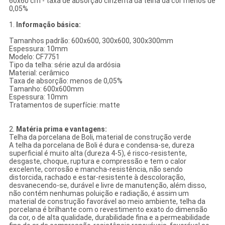
60x60 cm - taxa de absorção cinzenta da telha da cor menos de
0,05%
1.
Informação básica:
Tamanhos padrão: 600x600, 300x600, 300x300mm
Espessura: 10mm
Modelo: CF7751
Tipo da telha: série azul da ardósia
Material: cerâmico
Taxa de absorção: menos de 0,05%
Tamanho: 600x600mm
Espessura: 10mm
Tratamentos de superfície: matte
2.
Matéria prima e vantagens:
Telha da porcelana de Boli, material de construção verde
A telha da porcelana de Boli é dura e condensa-se, dureza
superficial é muito alta (dureza 4-5), é risco-resistente,
desgaste, choque, ruptura e compressão e tem o calor
excelente, corrosão e mancha-resistência, não sendo
distorcida, rachado e estar-resistente à descoloração,
desvanecendo-se, durável e livre de manutenção, além disso,
não contém nenhumas poluição e radiação, é assim um
material de construção favorável ao meio ambiente, telha da
porcelana é brilhante com o revestimento exato do dimensão
da cor, o de alta qualidade, durabilidade fina e a permeabilidade