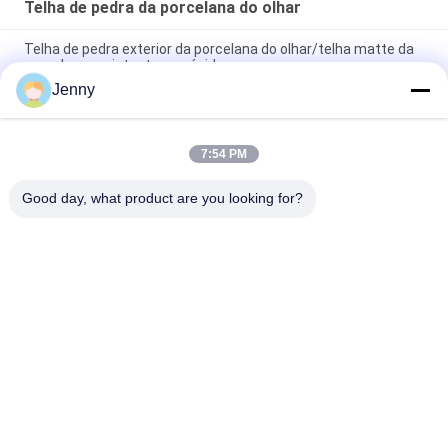
Telha de pedra da porcelana do olhar
Telha de pedra exterior da porcelana do olhar/telha matte da
porcelana resistente aos ácidos
Jenny
Apoio vitrificado telha do material de construção da porcelana
do olhar do arenito de 30 x de 60 CM
7:54 PM
Telha de assoalho de pedra rústica 600*600mm da telha da
porcelana do olhar/da porcelana olhar da pedra
Good day, what product are you looking for?
Categorias populares
Todos
Azulejo De 
Telha De Pedra Da 
Porcelana Vidrada
Porcelana Do Olhar
Telha Moderna Da 
Telha De Mármore 
Porcelana
Da Porcelana Do 
Olhar
Telhas De Madeira 
Telha Da Porcelana 
Da Porcelana Do 
Do Olhar Do Tapete