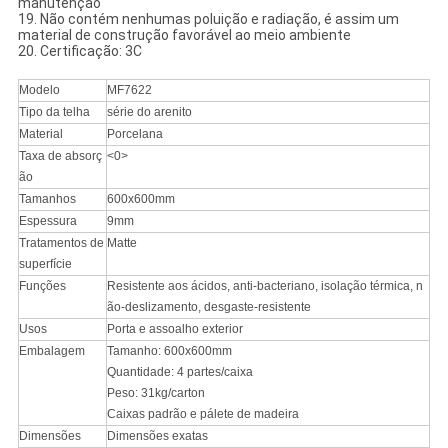
manutenção
19. Não contém nenhumas poluição e radiação, é assim um
material de construção favorável ao meio ambiente
20. Certificação: 3C
Modelo
MF7622
Tipo da telha
série do arenito
Material
Porcelana
Taxa de absorç
<0>
ão
Tamanhos
600x600mm
Espessura
9mm
Tratamentos de
Matte
superfície
Funções
Resistente aos ácidos, anti-bacteriano, isolação térmica, n
ão-deslizamento, desgaste-resistente
Usos
Porta e assoalho exterior
Embalagem
Tamanho: 600x600mm
Quantidade: 4 partes/caixa
Peso: 31kg/carton
Caixas padrão e pálete de madeira
Dimensões
Dimensões exatas