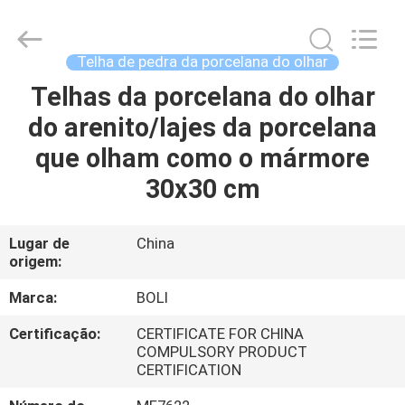
2026
FOSHAN
BOLI
CERAMICS
CO.,LTD..
Telha de pedra da porcelana do olhar
All
Rights
Reserved.
Telhas da porcelana do olhar
PARA
do arenito/lajes da porcelana
CASA
que olham como o mármore
PRODUTOS
30x30 cm
VÍDEOS
Lugar de
China
origem:
SOBRE
Marca:
BOLI
NÓS
Certificação:
CERTIFICATE FOR CHINA
COMPULSORY PRODUCT
CERTIFICATION
VISITA