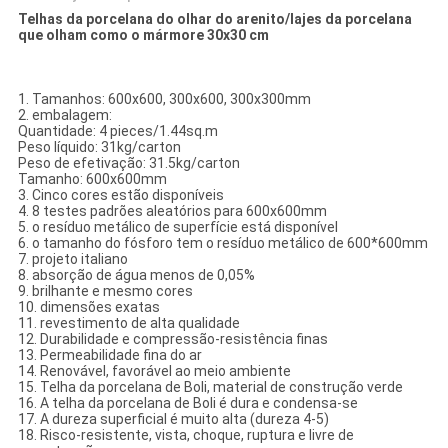
Telhas da porcelana do olhar do arenito/lajes da porcelana
que olham como o mármore 30x30 cm
1. Tamanhos: 600x600, 300x600, 300x300mm
2. embalagem:
Quantidade: 4 pieces/1.44sq.m
Peso líquido: 31kg/carton
Peso de efetivação: 31.5kg/carton
Tamanho: 600x600mm
3. Cinco cores estão disponíveis
4. 8 testes padrões aleatórios para 600x600mm
5. o resíduo metálico de superfície está disponível
6. o tamanho do fósforo tem o resíduo metálico de 600*600mm
7. projeto italiano
8. absorção de água menos de 0,05%
9. brilhante e mesmo cores
10. dimensões exatas
11. revestimento de alta qualidade
12. Durabilidade e compressão-resistência finas
13. Permeabilidade fina do ar
14. Renovável, favorável ao meio ambiente
15. Telha da porcelana de Boli, material de construção verde
16. A telha da porcelana de Boli é dura e condensa-se
17. A dureza superficial é muito alta (dureza 4-5)
18. Risco-resistente, vista, choque, ruptura e livre de