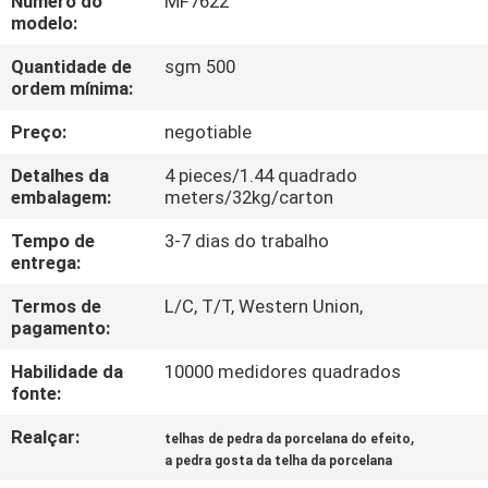
Número do
MF7622
À
modelo:
FÁBRICA
Quantidade de
sgm 500
ordem mínima:
CONTROLE
Preço:
negotiable
DE
Detalhes da
4 pieces/1.44 quadrado
QUALIDADE
embalagem:
meters/32kg/carton
Tempo de
3-7 dias do trabalho
CONTACTE-
entrega:
NOS
Termos de
L/C, T/T, Western Union,
pagamento:
SOLICITE UM
Habilidade da
10000 medidores quadrados
fonte:
ORÇAMENTO
Realçar:
,
telhas de pedra da porcelana do efeito
a pedra gosta da telha da porcelana
MAPA