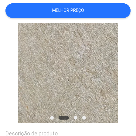
DO
MELHOR PREÇO
SITE
POLÍTICA
DE
PRIVACIDADE
Descrição de produto