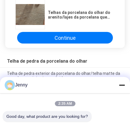
Telhas da porcelana do olhar do
arenito/lajes da porcelana que
olham como o mármore 30x30 cm
Continue
Telha de pedra da porcelana do olhar
Telha de pedra exterior da porcelana do olhar/telha matte da
porcelana resistente aos ácidos
Jenny
Apoio vitrificado telha do material de construção da porcelana
do olhar do arenito de 30 x de 60 CM
2:35 AM
Telha de assoalho de pedra rústica 600*600mm da telha da
porcelana do olhar/da porcelana olhar da pedra
Good day, what product are you looking for?
Categorias populares
Todos