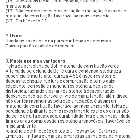
(18). Risco-resistente, vista, choque, ruptura e livre de
manutenção
(19). Não contém nenhumas poluição e radiação, é assim um
material de construção favorável ao meio ambiente
(20). Certificação: 3C
2.
Usos:
Usado no assoalho e na parede internos e exteriores
Caixas padrão e pálete de madeira
3.
Matéria prima e vantagens:
Telha da porcelana de Boli, material de construção verde
A telha da porcelana de Boli é dura e condensa-se, dureza
superficial é muito alta (dureza 4-5), é risco-resistente,
desgaste, choque, ruptura e compressão e tem o calor
excelente, corrosão e mancha-resistência, não sendo
distorcida, rachado e estar-resistente à descoloração,
desvanecendo-se, durável e livre de manutenção, além disso,
não contém nenhumas poluição e radiação, é assim um
material de construção favorável ao meio ambiente, telha da
porcelana é brilhante com o revestimento exato do dimensão
da cor, o de alta qualidade, durabilidade fina e a permeabilidade
fina do ar da compressão-resistência renováveis, favorável ao
meio ambiente
relatório e certificação de teste 3: Foshan Boli Cerâmica
Empresa limitada é uma das empresas as maiores do material