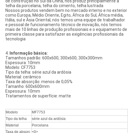
de construção no Sul da China, nós produz principalmente a
telha da porcelana, telha do cimento, telha lustrada
Nossos produtos vendem bem no mercado interno e no exterior
como Europa, Médio Oriente, Egito, África do Sul, África média,
Itália, sul e Ásia Oriental, nós temos uma equipe de trabalhador
e pessoal de funcionamento técnico de inovação, nós temos
mais de 10 linhas de produção profissionais e o equipamento de
primeira classe para satisfazer as exigências profissionais da
tecnologia
4.
Informação básica:
Tamanhos padrão: 600x600, 300x600, 300x300mm
Espessura: 10mm
Modelo: CF7753
Tipo da telha: série azul da ardósia
Material: cerâmico
Taxa de absorção: menos de 0,05%
Tamanho: 600x600mm
Espessura: 10mm
Tratamentos de superfície: matte
Modelo
MF7753
Tipo da telha
série azul da ardósia
Material
Porcelana
Taxa de absorç
<0>