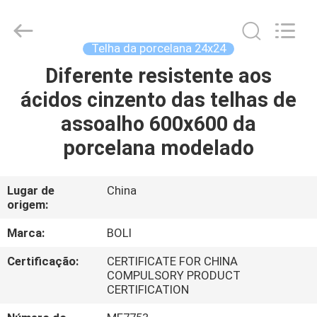
2026
FOSHAN
BOLI
CERAMICS
CO.,LTD..
Telha da porcelana 24x24
All
Rights
Reserved.
Diferente resistente aos
PARA
ácidos cinzento das telhas de
CASA
assoalho 600x600 da
PRODUTOS
porcelana modelado
VÍDEOS
Lugar de
China
origem:
SOBRE
Marca:
BOLI
NÓS
Certificação:
CERTIFICATE FOR CHINA
COMPULSORY PRODUCT
CERTIFICATION
VISITA