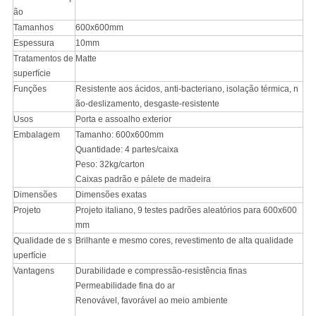
ão
Tamanhos
600x600mm
Espessura
10mm
Tratamentos de
Matte
superfície
Funções
Resistente aos ácidos, anti-bacteriano, isolação térmica, n
ão-deslizamento, desgaste-resistente
Usos
Porta e assoalho exterior
Embalagem
Tamanho: 600x600mm
Quantidade: 4 partes/caixa
Peso: 32kg/carton
Caixas padrão e pálete de madeira
Dimensões
Dimensões exatas
Projeto
Projeto italiano, 9 testes padrões aleatórios para 600x600
mm
Qualidade de s
Brilhante e mesmo cores, revestimento de alta qualidade
uperfície
Vantagens
Durabilidade e compressão-resistência finas
Permeabilidade fina do ar
Renovável, favorável ao meio ambiente