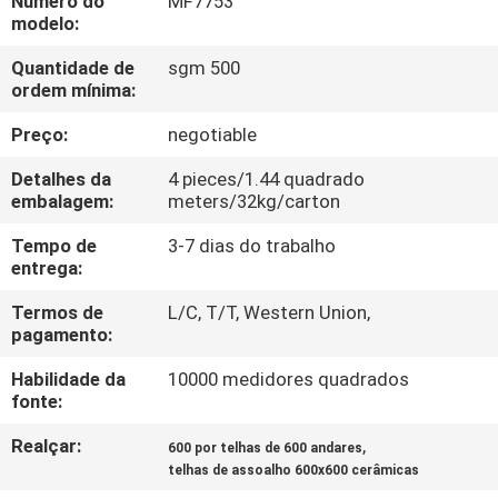
Número do
MF7753
À
modelo:
FÁBRICA
Quantidade de
sgm 500
ordem mínima:
CONTROLE
Preço:
negotiable
DE
Detalhes da
4 pieces/1.44 quadrado
QUALIDADE
embalagem:
meters/32kg/carton
Tempo de
3-7 dias do trabalho
CONTACTE-
entrega:
NOS
Termos de
L/C, T/T, Western Union,
pagamento:
SOLICITE UM
Habilidade da
10000 medidores quadrados
fonte:
ORÇAMENTO
Realçar:
,
600 por telhas de 600 andares
telhas de assoalho 600x600 cerâmicas
MAPA