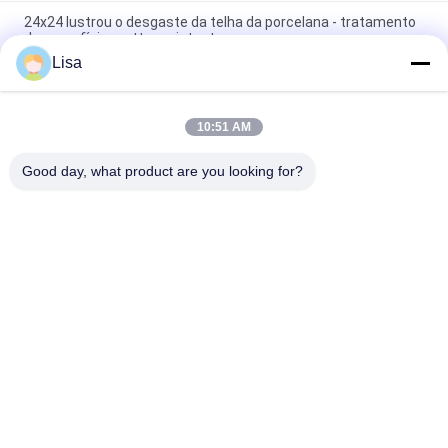
24x24 lustrou o desgaste da telha da porcelana - tratamento
de superfície matte resistente
Lisa
Telhas de assoalho 600*600 da porcelana da telha/arenito da
porcelana do arenito 24x24 milímetro
10:51 AM
Telha Unglazed amarela da porcelana para o revestimento
interno da trilha de advertência tátil cega
Good day, what product are you looking for?
Categorias populares
Todos
Azulejo De 
Telha De Pedra Da 
Porcelana Vidrada
Porcelana Do Olhar
Telha Moderna Da 
Telha De Mármore 
Porcelana
Da Porcelana Do 
Olhar
Telhas De Madeira 
Telha Da Porcelana 
Da Porcelana Do 
Do Olhar Do Tapete
Efeito
Telha Da Porcelana 
Telha Da Porcelana 