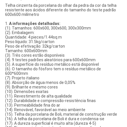
Telha cinzenta da porcelana do olhar da pedra da cor da telha
resistente aos ácidos diferente do tamanho do teste padrão
600x600 milímetro
1.
A informações detalhadas:
(1). Tamanhos: 600x600, 300x600, 300x300mm
(2). Embalagem:
Quantidade: 4 pieces/1.44sq.m
Peso líquido: 31.5kg/carton
Peso de efetivação: 32kg/carton
Tamanho: 600x600mm
(3). Três cores estão disponíveis
(4). 9 testes padrões aleatórios para 600x600mm
(5). A superfície do resíduo metálico está disponível
(6). O tamanho do fósforo tem o resíduo metálico de
600*600mm
(7). Projeto italiano
(8). Absorção de água menos de 0,05%
(9). Brilhante e mesmo cores
(10). Dimensões exatas
(11). Revestimento de alta qualidade
(12). Durabilidade e compressão-resistência finas
(13). Permeabilidade fina do ar
(14). Renovável, favorável ao meio ambiente
(15). Telha da porcelana de Boli, material de construção verde
(16). A telha da porcelana de Boli é dura e condensa-se
(17). A dureza superficial é muito alta (dureza 4-5)