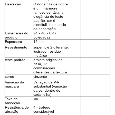
Descrição
O donamita de cobre
é um mármore
famoso de Itália, a
elegância do teste
padrão, cor é
plentifull, luz e estilo
da decoração
Dimensões do
24 x 48 x 0,47
produto
polegadas
Espessura
12mm
Revestimento
superfície 2 diferente:
lustrado, resíduo
metálico
teste padrão
projeto original de
Italia, 12
combinações
diferentes da textura
cores
cinzento
Variação da
Variação de V4-
máscara
substantial (variação
da cor dentro de
cada telha)
Taxa de
<0>
absorção
Resistência de
4 - tráfego
abrasão
considerável