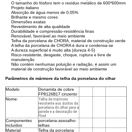
O tamanho do fósforo tem o resíduo metálico de 600*600mm
Projeto italiano
Absorção de água menos de 0,05%
Brilhante e mesmo cores
Dimensões exatas
Revestimento de alta qualidade
Durabilidade e compressão-resistência finas
Renovável, favorável ao meio ambiente
Telha da porcelana de CHORA, material de construção verde
A telha da porcelana de CHORA é dura e condensa-se
A dureza superficial é muito alta (dureza 4-5)
Risco-resistente, desgaste, choque, ruptura e livre de
manutenção
Não contém nenhumas poluição e radiação, é assim um
material de construção favorável ao meio ambiente
Parâmetros de mármore da telha da porcelana do olhar
Modelo
Donamita de cobre
FP8126B17 cinzento
Nome:
Telha de mármore
resistente aos ácidos da
porcelana do olhar para a
parede e a decoração de
Flool
Componentes
porcelana-assoalho-
incluídos
telhas
Material
Telha da porcelana