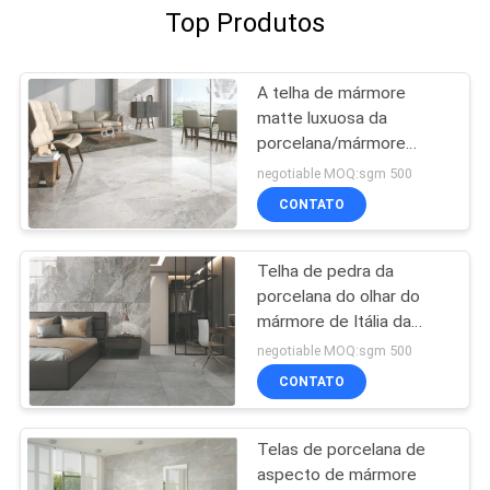
Top Produtos
A telha de mármore
matte luxuosa da
porcelana/mármore
bonito gosta do azulejo
negotiable MOQ:sgm 500
CONTATO
Telha de pedra da
porcelana do olhar do
mármore de Itália da
brecha com superfície
negotiable MOQ:sgm 500
polonês/resíduo metálico
CONTATO
Telas de porcelana de
aspecto de mármore