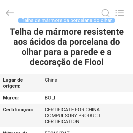
2026
FOSHAN
BOLI
CERAMICS
CO.,LTD..
Telha de mármore da porcelana do olhar
All
Rights
Reserved.
Telha de mármore resistente
PARA
aos ácidos da porcelana do
CASA
olhar para a parede e a
PRODUTOS
decoração de Flool
VÍDEOS
Lugar de
China
origem:
SOBRE
Marca:
BOLI
NÓS
Certificação:
CERTIFICATE FOR CHINA
COMPULSORY PRODUCT
CERTIFICATION
VISITA