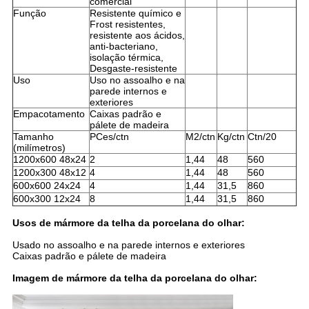
comercial
Função
Resistente químico e
Frost resistentes,
resistente aos ácidos,
anti-bacteriano,
isolação térmica,
Desgaste-resistente
Uso
Uso no assoalho e na
parede internos e
exteriores
Empacotamento
Caixas padrão e
pálete de madeira
Tamanho
PCes/ctn
M2/ctn
Kg/ctn
Ctn/20
(milímetros)
1200x600 48x24
2
1,44
48
560
1200x300 48x12
4
1,44
48
560
600x600 24x24
4
1,44
31,5
860
600x300 12x24
8
1,44
31,5
860
Usos de mármore da telha da porcelana do olhar:
Usado no assoalho e na parede internos e exteriores
Caixas padrão e pálete de madeira
Imagem de mármore da telha da porcelana do olhar: