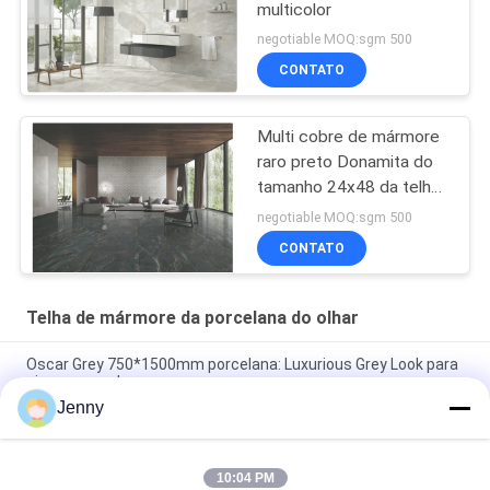
multicolor
negotiable MOQ:sgm 500
CONTATO
Multi cobre de mármore
raro preto Donamita do
tamanho 24x48 da telha
da porcelana do olhar
negotiable MOQ:sgm 500
CONTATO
Telha de mármore da porcelana do olhar
Oscar Grey 750*1500mm porcelana: Luxurious Grey Look para
pisos e paredes
Jenny
Telha de porcelana cinza nuvem: 750*1500mm, 9,5mm de
espessura, acabamento de aspecto de mármore
10:04 PM
Chapa de porcelana cinza pura: espessura de 9,5 mm, cor