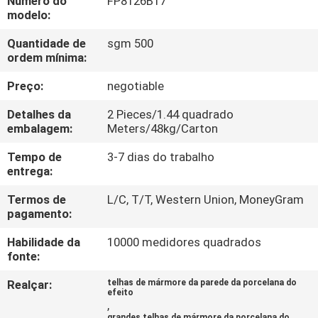
Número do
FP8126B17
À
modelo:
FÁBRICA
Quantidade de
sgm 500
ordem mínima:
CONTROLE
Preço:
negotiable
DE
Detalhes da
2 Pieces/1.44 quadrado
QUALIDADE
embalagem:
Meters/48kg/Carton
Tempo de
3-7 dias do trabalho
CONTACTE-
entrega:
NOS
Termos de
L/C, T/T, Western Union, MoneyGram
pagamento:
SOLICITE UM
Habilidade da
10000 medidores quadrados
fonte:
ORÇAMENTO
Realçar:
telhas de mármore da parede da porcelana do
efeito
,
MAPA
grandes telhas de mármore da porcelana do