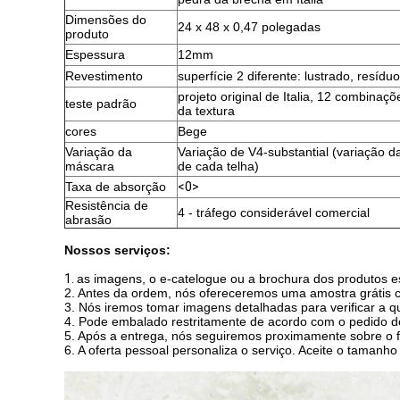
Dimensões do
24 x 48 x 0,47 polegadas
produto
Espessura
12mm
Revestimento
superfície 2 diferente: lustrado, resídu
projeto original de Italia, 12 combinaçõ
teste padrão
da textura
cores
Bege
Variação da
Variação de V4-substantial (variação d
máscara
de cada telha)
Taxa de absorção
<0>
Resistência de
4 - tráfego considerável comercial
abrasão
Nossos serviços:
1.
as imagens, o e-catelogue ou a brochura dos produtos es
2. Antes da ordem, nós ofereceremos uma amostra grátis c
3. Nós iremos tomar imagens detalhadas para verificar a q
4. Pode embalado restritamente de acordo com o pedido dos 
5. Após a entrega, nós seguiremos proximamente sobre o 
6. A oferta pessoal personaliza o serviço. Aceite o tamanho