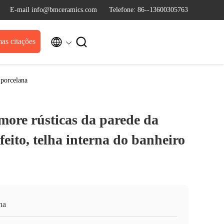
E-mail info@bmceramics.com
Telefone: 86--13600305763


as citações
 porcelana
more rústicas da parede da
feito, telha interna do banheiro
na