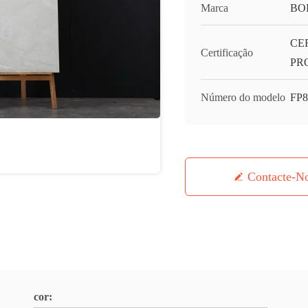
Marca
BO
CE
Certificação
PR
Número do modelo
FP8
Contacte-N
cor: