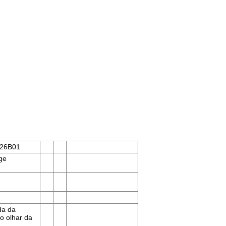
26B01
ge
da da
o olhar da