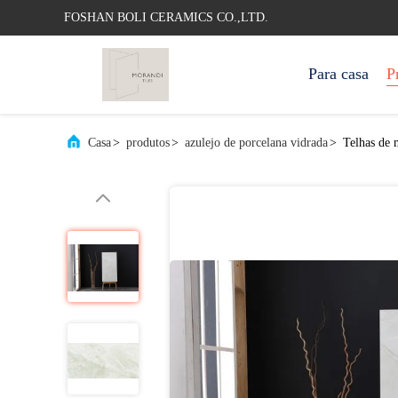
FOSHAN BOLI CERAMICS CO.,LTD.
Para casa
P
Casa
>
produtos
>
azulejo de porcelana vidrada
>
Telhas de 