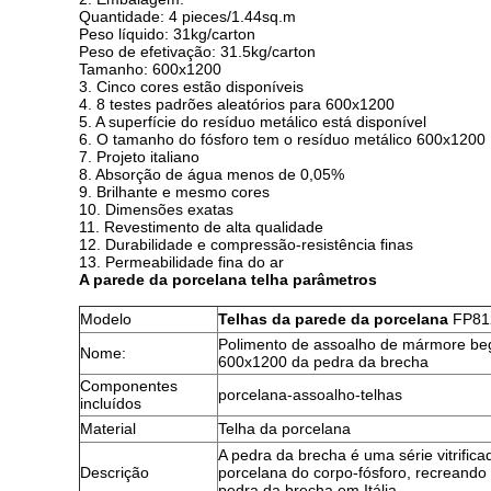
Quantidade: 4 pieces/1.44sq.m
Peso líquido: 31kg/carton
Peso de efetivação: 31.5kg/carton
Tamanho: 600x1200
3. Cinco cores estão disponíveis
4. 8 testes padrões aleatórios para 600x1200
5. A superfície do resíduo metálico está disponível
6. O tamanho do fósforo tem o resíduo metálico 600x1200
7. Projeto italiano
8. Absorção de água menos de 0,05%
9. Brilhante e mesmo cores
10. Dimensões exatas
11. Revestimento de alta qualidade
12. Durabilidade e compressão-resistência finas
13. Permeabilidade fina do ar
A parede da porcelana telha parâmetros
Modelo
Telhas da parede da porcelana
FP81
Polimento de assoalho de mármore be
Nome:
600x1200 da pedra da brecha
Componentes
porcelana-assoalho-telhas
incluídos
Material
Telha da porcelana
A pedra da brecha é uma série vitrifica
Descrição
porcelana do corpo-fósforo, recreando 
pedra da brecha em Itália