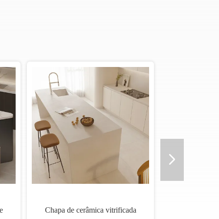
s de piso vitrificadas
Máquina de azulejos de vidro