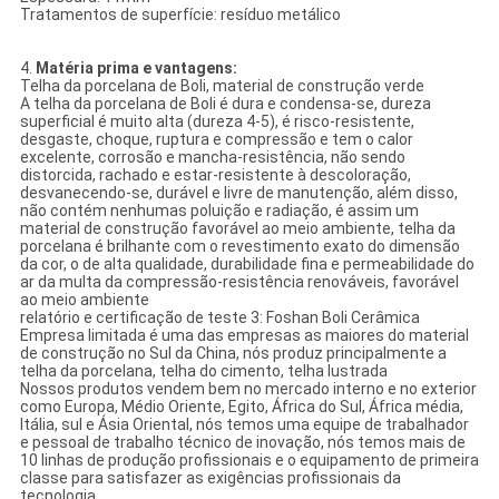
Tratamentos de superfície: resíduo metálico
4.
Matéria prima e vantagens:
Telha da porcelana de Boli, material de construção verde
A telha da porcelana de Boli é dura e condensa-se, dureza
superficial é muito alta (dureza 4-5), é risco-resistente,
desgaste, choque, ruptura e compressão e tem o calor
excelente, corrosão e mancha-resistência, não sendo
distorcida, rachado e estar-resistente à descoloração,
desvanecendo-se, durável e livre de manutenção, além disso,
não contém nenhumas poluição e radiação, é assim um
material de construção favorável ao meio ambiente, telha da
porcelana é brilhante com o revestimento exato do dimensão
da cor, o de alta qualidade, durabilidade fina e permeabilidade do
ar da multa da compressão-resistência renováveis, favorável
ao meio ambiente
relatório e certificação de teste 3: Foshan Boli Cerâmica
Empresa limitada é uma das empresas as maiores do material
de construção no Sul da China, nós produz principalmente a
telha da porcelana, telha do cimento, telha lustrada
Nossos produtos vendem bem no mercado interno e no exterior
como Europa, Médio Oriente, Egito, África do Sul, África média,
Itália, sul e Ásia Oriental, nós temos uma equipe de trabalhador
e pessoal de trabalho técnico de inovação, nós temos mais de
10 linhas de produção profissionais e o equipamento de primeira
classe para satisfazer as exigências profissionais da
tecnologia