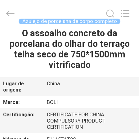
2026
FOSHAN
BOLI
CERAMICS
CO.,LTD..
Azulejo de porcelana de corpo completo
All
Rights
Reserved.
O assoalho concreto da
PARA
porcelana do olhar do terraço
CASA
telha seco de 750*1500mm
PRODUTOS
vitrificado
VÍDEOS
Lugar de
China
origem:
SOBRE
Marca:
BOLI
NÓS
Certificação:
CERTIFICATE FOR CHINA
COMPULSORY PRODUCT
CERTIFICATION
VISITA