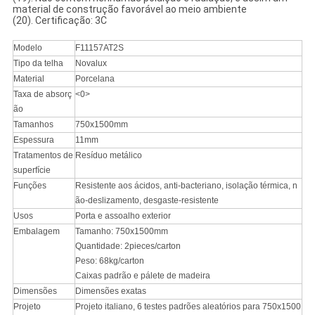
material de construção favorável ao meio ambiente
(20). Certificação: 3C
Modelo
F11157AT2S
Tipo da telha
Novalux
Material
Porcelana
Taxa de absorç
<0>
ão
Tamanhos
750x1500mm
Espessura
11mm
Tratamentos de
Resíduo metálico
superfície
Funções
Resistente aos ácidos, anti-bacteriano, isolação térmica, n
ão-deslizamento, desgaste-resistente
Usos
Porta e assoalho exterior
Embalagem
Tamanho: 750x1500mm
Quantidade: 2pieces/carton
Peso: 68kg/carton
Caixas padrão e pálete de madeira
Dimensões
Dimensões exatas
Projeto
Projeto italiano, 6 testes padrões aleatórios para 750x1500