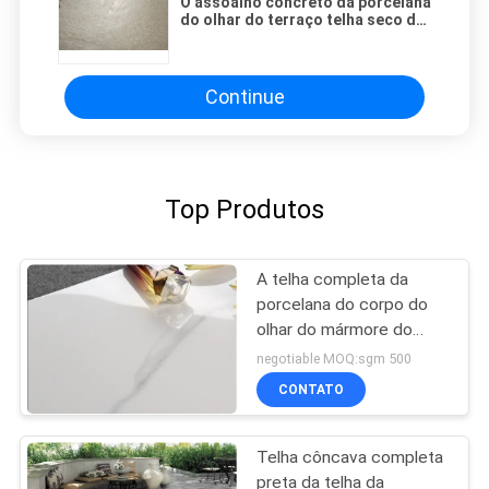
O assoalho concreto da porcelana
do olhar do terraço telha seco de
750*1500mm vitrificado
Continue
Top Produtos
A telha completa da
porcelana do corpo do
olhar do mármore do
jato/lustrou a telha de
negotiable MOQ:sgm 500
mármore da porcelana
CONTATO
Telha côncava completa
preta da telha da