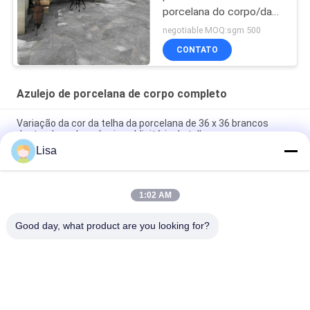
porcelana do corpo/da
porcelana do assoalho
negotiable MOQ:sgm 500
cozinha do corpo
CONTATO
Azulejo de porcelana de corpo completo
Variação da cor da telha da porcelana de 36 x 36 brancos
dentro de cada anúncio publicitário da telha
Lisa
O banheiro completo do granito do corpo telha o apoio exterior
do interior branco da cor
1:02 AM
A telha completa da porcelana do corpo do olhar de pedra/a
pedra luxuosa anti deslizamento gosta da telha da porcelana
Good day, what product are you looking for?
Categorias populares
Todos
Azulejo De 
Telha De Pedra Da 
Porcelana Vidrada
Porcelana Do Olhar