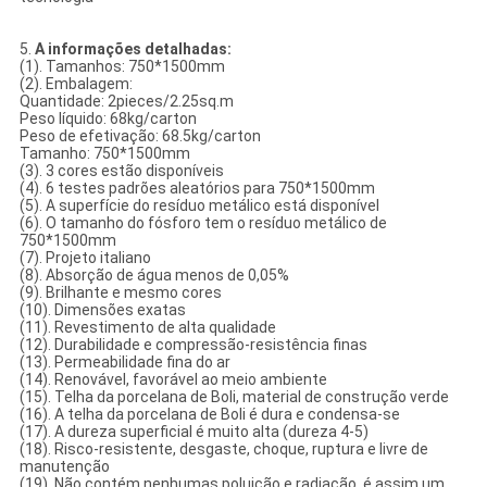
5.
A informações detalhadas:
(1). Tamanhos: 750*1500mm
(2). Embalagem:
Quantidade: 2pieces/2.25sq.m
Peso líquido: 68kg/carton
Peso de efetivação: 68.5kg/carton
Tamanho: 750*1500mm
(3). 3 cores estão disponíveis
(4). 6 testes padrões aleatórios para 750*1500mm
(5). A superfície do resíduo metálico está disponível
(6). O tamanho do fósforo tem o resíduo metálico de
750*1500mm
(7). Projeto italiano
(8). Absorção de água menos de 0,05%
(9). Brilhante e mesmo cores
(10). Dimensões exatas
(11). Revestimento de alta qualidade
(12). Durabilidade e compressão-resistência finas
(13). Permeabilidade fina do ar
(14). Renovável, favorável ao meio ambiente
(15). Telha da porcelana de Boli, material de construção verde
(16). A telha da porcelana de Boli é dura e condensa-se
(17). A dureza superficial é muito alta (dureza 4-5)
(18). Risco-resistente, desgaste, choque, ruptura e livre de
manutenção
(19). Não contém nenhumas poluição e radiação, é assim um