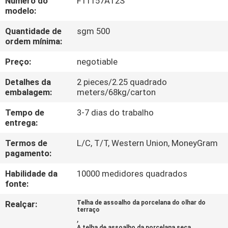
Número do
F11157AT2S
À
modelo:
FÁBRICA
Quantidade de
sgm 500
ordem mínima:
CONTROLE
Preço:
negotiable
DE
Detalhes da
2 pieces/2.25 quadrado
QUALIDADE
embalagem:
meters/68kg/carton
Tempo de
3-7 dias do trabalho
CONTACTE-
entrega:
NOS
Termos de
L/C, T/T, Western Union, MoneyGram
pagamento:
SOLICITE UM
Habilidade da
10000 medidores quadrados
fonte:
ORÇAMENTO
Realçar:
Telha de assoalho da porcelana do olhar do
terraço
,
MAPA
A telha de assoalho da porcelana seca