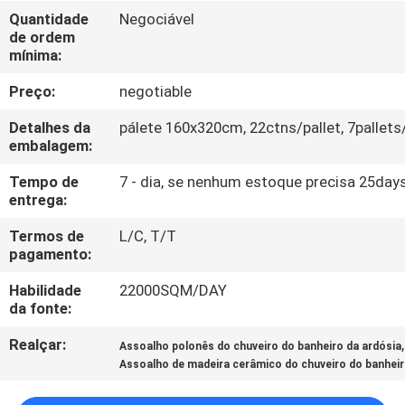
À
Quantidade
Negociável
de ordem
FÁBRICA
mínima:
Preço:
negotiable
CONTROLE
DE
Detalhes da
pálete 160x320cm, 22ctns/pallet, 7pallet
embalagem:
QUALIDADE
Tempo de
7 - dia, se nenhum estoque precisa 25day
entrega:
CONTACTE-
Termos de
L/C, T/T
NOS
pagamento:
Habilidade
22000SQM/DAY
SOLICITE UM
da fonte:
ORÇAMENTO
Realçar:
,
Assoalho polonês do chuveiro do banheiro da ardósia
Assoalho de madeira cerâmico do chuveiro do banhei
MAPA