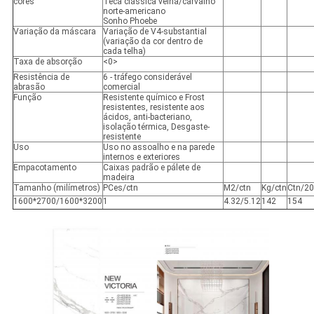
cores
Teca clássica velha/carvalho
norte-americano
Sonho Phoebe
Variação da máscara
Variação de V4-substantial
(variação da cor dentro de
cada telha)
Taxa de absorção
<0>
Resistência de
6 - tráfego considerável
abrasão
comercial
Função
Resistente químico e Frost
resistentes, resistente aos
ácidos, anti-bacteriano,
isolação térmica, Desgaste-
resistente
Uso
Uso no assoalho e na parede
internos e exteriores
Empacotamento
Caixas padrão e pálete de
madeira
Tamanho (milímetros)
PCes/ctn
M2/ctn
Kg/ctn
Ctn/20
1600*2700/1600*3200
1
4.32/5.12
142
154