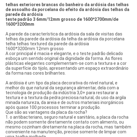
telhas exteriores brancas do banheiro da ardósia das telhas
de assoalho da porcelana do efeito da ardósia das telhas da
parede da ardósia
teste padrão 3 6mm/12mm grosso de 1600*2700mm/de
1600*3200mm
A parede da característica da ardósia da sala de visitas das
telhas da parede da ardósia da telha da ardósia da porcelana
telha telhas textured da parede da ardósia
1600*3200mm 12mm grosso
A cor principal é macia e elegante, e o teste padrão delicado
esboça um sentido original da dignidade da forma. As flores
plásticas elegantes complementam-se com a textura e a cor
da superfície do tijolo, apresentando um espaço extraordinário
da forma nas cores brilhantes.
A ardósia é um tipo da placa decorativa do nível natural, e
melhor do que natural da segurança alimentar, dela com a
tecnologia de produção da indústria 3,0+ para restaurar a
textura e a textura da pedra preciosa natural, do uso da argila
minada natureza, da areia e de outros materiais inorgánicos
após quase 100 processos terminar a produção.
Que são as vantagens da placa da rocha?
1. o antibacteriano, seguro natural e sanitário, a placa da rocha
não podem somente diretamente contato com alimento, ou
mesmo cozinham diretamente na placa da rocha, mas também
conveniente na manutenção, precise somente de limpar com
uma toalha molhada.