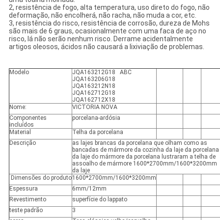
2, resistência de fogo, alta temperatura, uso direto do fogo, não
deformação, não encolherá, não racha, não muda a cor, etc.
3, resistência do risco, resistência de corrosão, dureza de Mohs
são mais de 6 graus, ocasionalmente com uma faca de aço no
risco, lá não serão nenhum risco. Derrame acidentalmente
artigos oleosos, ácidos não causará a lixiviação de problemas.
Modelo
JQA163212G18 ABC
JQA163206G18
JQA163212N18
JQA162712G18
JQA162712X18
Nome:
VICTORIA NOVA
Componentes
porcelana-ardósia
incluídos
Material
Telha da porcelana
Descrição
as lajes brancas da porcelana que olham como as
bancadas de mármore da cozinha da laje da porcelana
da laje do mármore da porcelana lustraram a telha de
assoalho de mármore 1600*2700mm/1600*3200mm
da laje
Dimensões do produto
1600*2700mm/1600*3200mm
Espessura
6mm/12mm
Revestimento
superfície do lappato
teste padrão
3