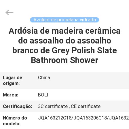
2026
FOSHAN
BOLI
CERAMICS
CO.,LTD..
Azulejo de porcelana vidrada
All
Rights
Reserved.
Ardósia de madeira cerâmica
PARA
do assoalho do assoalho
CASA
branco de Grey Polish Slate
PRODUTOS
Bathroom Shower
VÍDEOS
Lugar de
China
origem:
SOBRE
Marca:
BOLI
NÓS
Certificação:
3C certificate , CE certificate
Número do
JQA163212G18/JQA163206G18/JQA1632
VISITA
modelo: