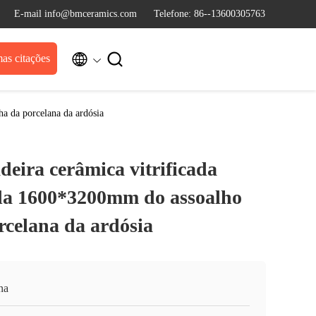
E-mail info@bmceramics.com
Telefone: 86--13600305763


as citações
ha da porcelana da ardósia
eira cerâmica vitrificada
da 1600*3200mm do assoalho
rcelana da ardósia
na