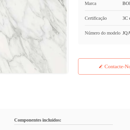
Marca
BO
Certificação
3C c
Número do modelo
JQA
Contacte-N
Componentes incluídos: