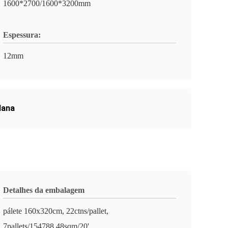
1600*2700/1600*3200mm
Espessura:
12mm
lana
Detalhes da embalagem
pálete 160x320cm, 22ctns/pallet,
7pallets/154788.48sqm/20'