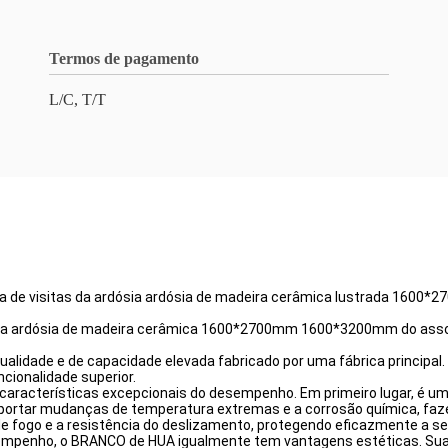
Termos de pagamento
L/C, T/T
la de visitas da ardósia ardósia de madeira cerâmica lustrada 16
lha a ardósia de madeira cerâmica 1600*2700mm 1600*3200mm do asso
idade e de capacidade elevada fabricado por uma fábrica principal. 
cionalidade superior.
aracterísticas excepcionais do desempenho. Em primeiro lugar, é u
portar mudanças de temperatura extremas e a corrosão química, fazend
e fogo e a resistência do deslizamento, protegendo eficazmente a s
penho, o BRANCO de HUA igualmente tem vantagens estéticas. Sua t