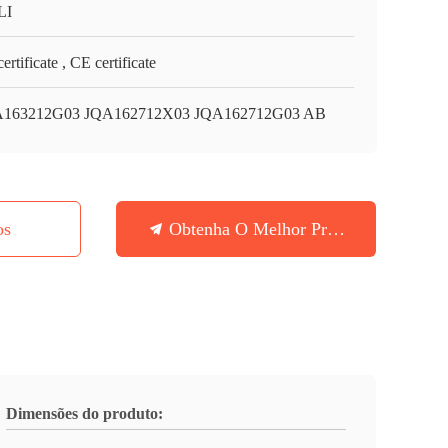
LI
ertificate , CE certificate
163212G03 JQA162712X03 JQA162712G03 AB
os
Obtenha O Melhor Preço
Dimensões do produto: