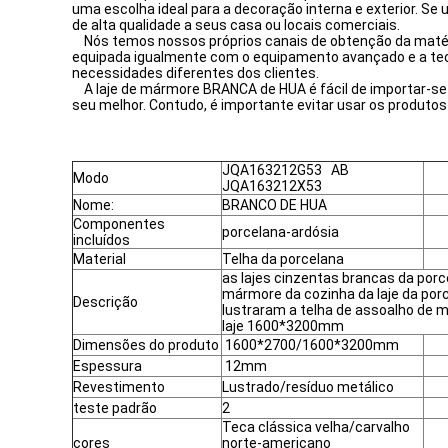
uma escolha ideal para a decoração interna e exterior. Se
de alta qualidade a seus casa ou locais comerciais.
Nós temos nossos próprios canais de obtenção da matéria
equipada igualmente com o equipamento avançado e a tecn
necessidades diferentes dos clientes.
A laje de mármore BRANCA de HUA é fácil de importar-se 
seu melhor. Contudo, é importante evitar usar os produtos
JQA163212G53 AB
Modo
JQA163212X53
Nome:
BRANCO DE HUA
Componentes
porcelana-ardósia
incluídos
Material
Telha da porcelana
as lajes cinzentas brancas da po
mármore da cozinha da laje da por
Descrição
lustraram a telha de assoalho d
laje 1600*3200mm
Dimensões do produto
1600*2700/1600*3200mm
Espessura
12mm
Revestimento
Lustrado/resíduo metálico
teste padrão
2
Teca clássica velha/carvalho
cores
norte-americano