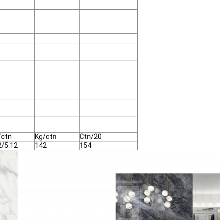
ctn
Kg/ctn
Ctn/20
2/5.12
142
154