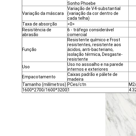
Sonho Phoebe
Variação de V4-substantial
Variação da máscara
(variação da cor dentro de
cada telha)
Taxa de absorção
<0>
Resistência de
6 - tráfego considerável
abrasão
comercial
Resistente químico e Frost
resistentes, resistente aos
Função
ácidos, anti-bacteriano,
isolação térmica, Desgaste-
resistente
Uso no assoalho e na parede
Uso
internos e exteriores
Caixas padrão e pálete de
Empacotamento
madeira
Tamanho (milímetros)
PCes/ctn
M2/
1600*2700/1600*3200
1
4.3