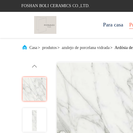
FOSHAN BOLI CERAMICS CO.,LTD.
Para casa
P
Casa
>
produtos
>
azulejo de porcelana vidrada
>
Ardósia de