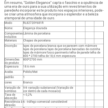
Em resumo, "Golden Elegance" capta o fascínio e a opulência de
uma era de ouro.para a sua utilização em revestimentos de
paredeAo incorporar este produto nos espaços interiores, pode-
se criar uma atmosfera que incorpora o esplendor e a beleza
atemporal de uma idade de ouro.
Modo
RL82720Y681R
Nome:
Elegança dourada
Componentes
Lâmina de porcelana
incluídos
Materiais
Chapas de porcelana
Discrição
lajes de porcelana branca que se parecem com mármore
lajes de porcelana lajes de porcelana bancadas de cozinha
lajes de mármore fosco pavimento telha de parede telha de
800 * 2700 telha de 18,6 mm espessura
Dimensões
800*2700 mm
do produto
Espessura
18.6 mm
Acaba.
Polido/Mat
padrão
1
cores
Branco
Variação de
V4- variação substancial (Variação de
sombras
cor dentro de cada mosaico)
Taxa de
< 0,2%
absorção
Resistência à
6 - tráfego comercial considerável
abrasão