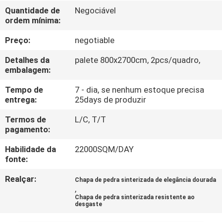
À
Quantidade de
Negociável
ordem mínima:
FÁBRICA
Preço:
negotiable
CONTROLE
Detalhes da
palete 800x2700cm, 2pcs/quadro,
DE
embalagem:
QUALIDADE
Tempo de
7 - dia, se nenhum estoque precisa
entrega:
25days de produzir
CONTACTE-
Termos de
L/C, T/T
pagamento:
NOS
Habilidade da
22000SQM/DAY
fonte:
SOLICITE UM
Realçar:
Chapa de pedra sinterizada de elegância dourada
ORÇAMENTO
,
Chapa de pedra sinterizada resistente ao
desgaste
MAPA