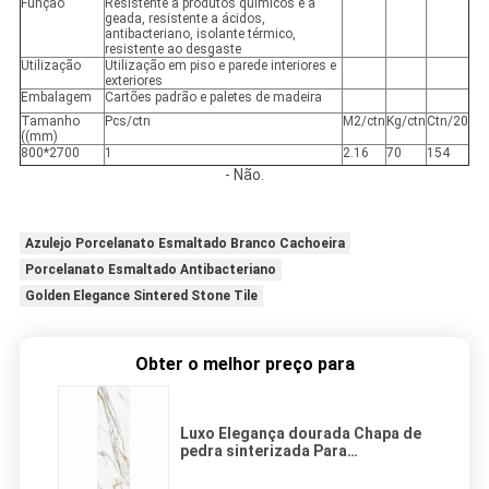
Função
Resistente a produtos químicos e à
geada, resistente a ácidos,
antibacteriano, isolante térmico,
resistente ao desgaste
Utilização
Utilização em piso e parede interiores e
exteriores
Embalagem
Cartões padrão e paletes de madeira
Tamanho
Pcs/ctn
M2/ctn
Kg/ctn
Ctn/20
((mm)
800*2700
1
2.16
70
154
- Não.
Azulejo Porcelanato Esmaltado Branco Cachoeira
Porcelanato Esmaltado Antibacteriano
Golden Elegance Sintered Stone Tile
Obter o melhor preço para
Luxo Elegança dourada Chapa de
pedra sinterizada Para
revestimentos de parede
resistente ao desgaste