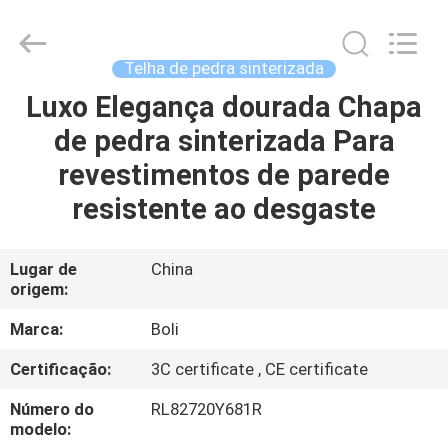
2026
FOSHAN
BOLI
CERAMICS
CO.,LTD..
Telha de pedra sinterizada
All
Rights
Reserved.
Luxo Elegança dourada Chapa
PARA
de pedra sinterizada Para
CASA
revestimentos de parede
PRODUTOS
resistente ao desgaste
VÍDEOS
Lugar de
China
origem:
SOBRE
Marca:
Boli
NÓS
Certificação:
3C certificate , CE certificate
Número do
RL82720Y681R
VISITA
modelo: