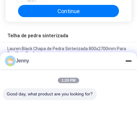
Continue
Telha de pedra sinterizada
Lauren Black Chapa de Pedra Sinterizada 800x2700mm Para
Equilíbrio Perfeito
Jenny
Isolamento térmico Chapa de pedra sinterizada Serenata de
outono Têxteis Tapete de mesa
1:29 PM
Viagem através dos mares azulejos de pedra sinterizados
acentos decorativos Matt Finish
Good day, what product are you looking for?
Categorias populares
Todos
Azulejo De 
Telha De Pedra Da 
Porcelana Vidrada
Porcelana Do Olhar