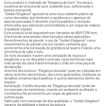
Este produto é chamado de "Elegança de Ouro". Encarna a
essência de uma era de ouro, exalando luxo, sofisticação e
beleza atemporal.
"Golden Elegance" apresenta uma rica e radiante paleta de
cores douradas, que lembram a opulência e o glamour de
épocas passadas.O desenho mostra padrões e texturas
intrincados que adicionam profundidade e um toque de realeza
a qualquer espaço.
Este produto está disponível num tamanho de 800*2700 mm,
oferecendo uma ampla cobertura para várias aplicações:
Revestimentos de parede: o uso de "Golden Elegance" como
revestimento de parede cria um cenário cativante que
acrescenta uma sensação de grandeza ao quarto.Criando uma
atmosfera de calor e luxo.
Os tons dourados trazem uma sensação de riqueza e
elegância, e a cor dourada é uma das características mais
marcantes da casa.transformando o chão em uma peça de
declaração.
Acentos decorativos: "Elegança dourada" pode ser utilizada em
vários acentos decorativos, tais como guarnições, molduras ou
detalhes ornamentais.Espelhos, e outros elementos dentro do
espaço.
Iluminação: O brilho dourado da "Elegança dourada" pode ser
incorporado em luminárias, criando um ambiente acolhedor e
convidativo.Ele acrescenta um toque de glamour e
sofisticação..
Fabricado com materiais de alta qualidade, o "Golden Elegance"
garante durabilidade e beleza duradoura.