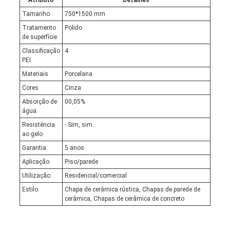
Atributo
Detalhes
Tamanho
750*1500 mm
Tratamento
Polido
de superfície
Classificação
4
PEI
Materiais
Porcelana
Cores
Cinza
Absorção de
00,05%
água
Resistência
- Sim, sim.
ao gelo
Garantia
5 anos
Aplicação
Piso/parede
Utilização
Residencial/comercial
Estilo
Chapa de cerâmica rústica, Chapas de parede de
cerâmica, Chapas de cerâmica de concreto