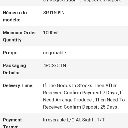
VISITA
Número do
SPJ1509N
modelo:
À
Minimum Order
1000㎡
FÁBRICA
Quantity:
Preço:
negotiable
CONTROLE
Packaging
4PCS/CTN
DE
Details:
QUALIDADE
Delivery Time:
If The Goods In Stocks Then After
Received Confirm Payment 7 Days , If
Need Arrange Produce , Then Need To
CONTACTE-
Received Confirm Deposit 25 Days .
NOS
Payment
Irreverable L/C At Sight , T/T
Terms: