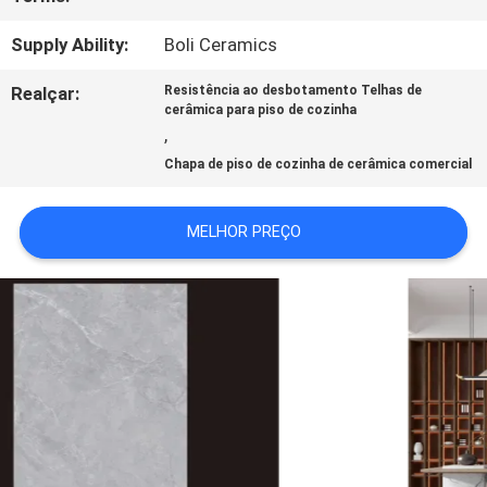
SOLICITE UM
Supply Ability:
Boli Ceramics
ORÇAMENTO
Realçar:
Resistência ao desbotamento Telhas de
cerâmica para piso de cozinha
,
MAPA
Chapa de piso de cozinha de cerâmica comercial
DO
MELHOR PREÇO
SITE
POLÍTICA
DE
PRIVACIDADE