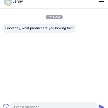
Jenny
Chapa de porcelana rectificada de vidro brilhante com
acabamento polido de baixa absorção de água PEI Rating 4
2:14 AM
Máquina de telhas de porcelana de corpo inteiro com
Good day, what product are you looking for?
acabamento com 0,05% de absorção de água
Categorias populares
Todos
Azulejo De 
Telha De Pedra Da 
Porcelana Vidrada
Porcelana Do Olhar
Telha Moderna Da 
Telha De Mármore 
Porcelana
Da Porcelana Do 
Olhar
Telhas De Madeira 
Telha Da Porcelana 
Da Porcelana Do 
Do Olhar Do Tapete
Efeito
Telha Da Porcelana 
Telha Da Porcelana 