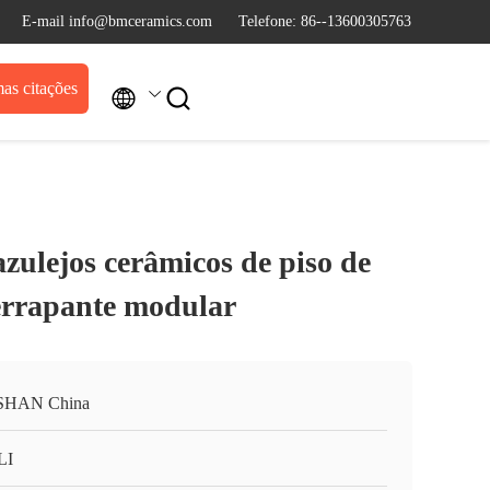
E-mail info@bmceramics.com
Telefone: 86--13600305763
as citações


ulejos cerâmicos de piso de
errapante modular
SHAN China
LI