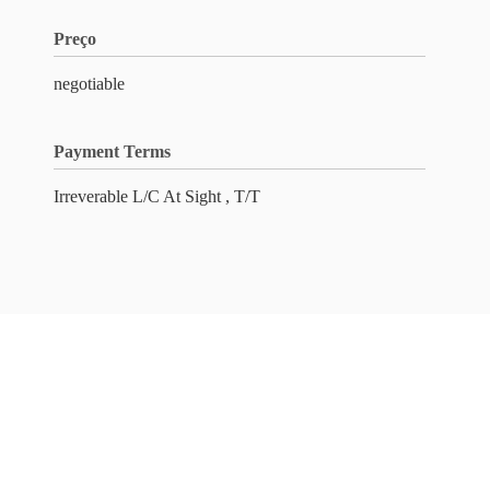
Preço
negotiable
Payment Terms
Irreverable L/C At Sight , T/T