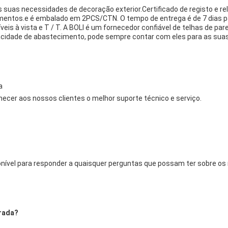
as suas necessidades de decoração exterior.Certificado de registo e r
ntos.e é embalado em 2PCS/CTN. O tempo de entrega é de 7 dias pa
veis à vista e T / T. A BOLI é um fornecedor confiável de telhas de 
idade de abastecimento, pode sempre contar com eles para as suas
a
cer aos nossos clientes o melhor suporte técnico e serviço.
ponível para responder a quaisquer perguntas que possam ter sobre os
drada?