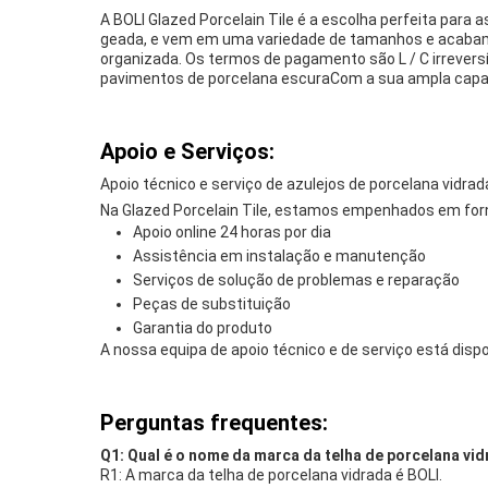
A BOLI Glazed Porcelain Tile é a escolha perfeita para 
geada, e vem em uma variedade de tamanhos e acabame
organizada. Os termos de pagamento são L / C irreversí
pavimentos de porcelana escuraCom a sua ampla capac
Apoio e Serviços:
Apoio técnico e serviço de azulejos de porcelana vidrad
Na Glazed Porcelain Tile, estamos empenhados em forne
Apoio online 24 horas por dia
Assistência em instalação e manutenção
Serviços de solução de problemas e reparação
Peças de substituição
Garantia do produto
A nossa equipa de apoio técnico e de serviço está dis
Perguntas frequentes:
Q1: Qual é o nome da marca da telha de porcelana vi
R1: A marca da telha de porcelana vidrada é BOLI.