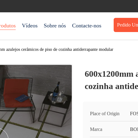
Pedido Um
rodutos
Vídeos
Sobre nós
Contacte-nos
 azulejos cerâmicos de piso de cozinha antiderrapante modular
600x1200mm az
cozinha antid
Place of Origin
FO
Marca
BO