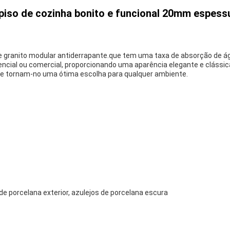
iso de cozinha bonito e funcional 20mm espess
e granito modular antiderrapante.que tem uma taxa de absorção de águ
idencial ou comercial, proporcionando uma aparência elegante e cláss
nte tornam-no uma ótima escolha para qualquer ambiente.
 de porcelana exterior, azulejos de porcelana escura