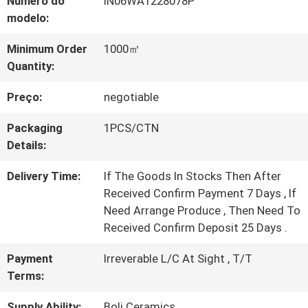
Número do
IN06WA1228078P
modelo:
VISITA
Minimum Order
1000㎡
À
Quantity:
FÁBRICA
Preço:
negotiable
Packaging
1PCS/CTN
CONTROLE
Details:
DE
Delivery Time:
If The Goods In Stocks Then After
QUALIDADE
Received Confirm Payment 7 Days , If
Need Arrange Produce , Then Need To
Received Confirm Deposit 25 Days .
CONTACTE-
Payment
Irreverable L/C At Sight , T/T
NOS
Terms:
Supply Ability:
Boli Ceramics