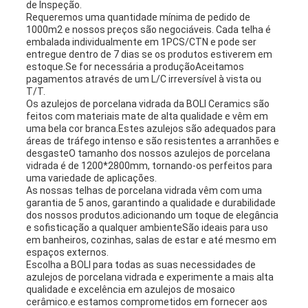
de Inspeção.
Requeremos uma quantidade mínima de pedido de
1000m2 e nossos preços são negociáveis. Cada telha é
embalada individualmente em 1PCS/CTN e pode ser
entregue dentro de 7 dias se os produtos estiverem em
estoque.Se for necessária a produçãoAceitamos
pagamentos através de um L/C irreversível à vista ou
T/T.
Os azulejos de porcelana vidrada da BOLI Ceramics são
feitos com materiais mate de alta qualidade e vêm em
uma bela cor branca.Estes azulejos são adequados para
áreas de tráfego intenso e são resistentes a arranhões e
desgasteO tamanho dos nossos azulejos de porcelana
vidrada é de 1200*2800mm, tornando-os perfeitos para
uma variedade de aplicações.
As nossas telhas de porcelana vidrada vêm com uma
garantia de 5 anos, garantindo a qualidade e durabilidade
dos nossos produtos.adicionando um toque de elegância
e sofisticação a qualquer ambienteSão ideais para uso
em banheiros, cozinhas, salas de estar e até mesmo em
espaços externos.
Escolha a BOLI para todas as suas necessidades de
azulejos de porcelana vidrada e experimente a mais alta
qualidade e excelência em azulejos de mosaico
cerâmico.e estamos comprometidos em fornecer aos