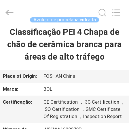
2026
FOSHAN
BOLI
CERAMICS
Azulejo de porcelana vidrada
CO.,LTD..
All
Classificação PEI 4 Chapa de
PARA
Rights
Reserved.
chão de cerâmica branca para
CASA
áreas de alto tráfego
PRODUTOS
Place of Origin:
FOSHAN China
VÍDEOS
Marca:
BOLI
Certificação:
CE Certification ， 3C Certification ，
SOBRE
ISO Certification ，GMC Certificate
Of Registration ，Inspection Report
NÓS