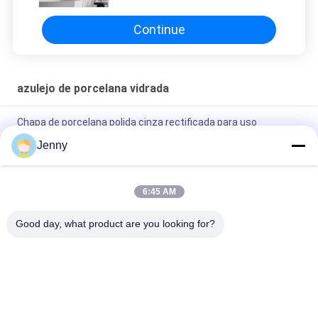
Continue
azulejo de porcelana vidrada
Chapa de porcelana polida cinza rectificada para uso
residencial / comercial
Jenny
Chapa de porcelana rectificada de vidro brilhante com
acabamento polido de baixa absorção de água PEI Rating 4
6:45 AM
Máquina de telhas de porcelana de corpo inteiro com
Good day, what product are you looking for?
acabamento com 0,05% de absorção de água
Categorias populares
Todos