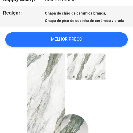
SOLICITE UM
Realçar:
,
Chapa de chão de cerâmica branca
ORÇAMENTO
Chapa de piso de cozinha de cerâmica vidrada
MELHOR PREÇO
MAPA
DO
SITE
POLÍTICA
DE
PRIVACIDADE