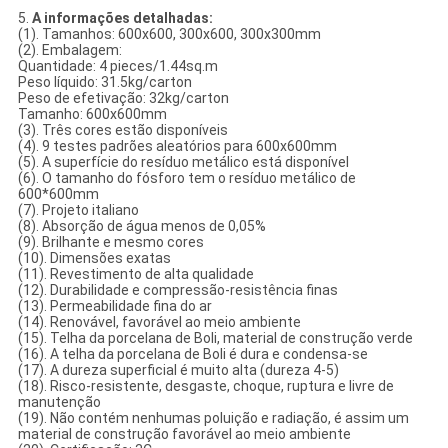
5.
A informações detalhadas:
(1). Tamanhos: 600x600, 300x600, 300x300mm
(2). Embalagem:
Quantidade: 4 pieces/1.44sq.m
Peso líquido: 31.5kg/carton
Peso de efetivação: 32kg/carton
Tamanho: 600x600mm
(3). Três cores estão disponíveis
(4). 9 testes padrões aleatórios para 600x600mm
(5). A superfície do resíduo metálico está disponível
(6). O tamanho do fósforo tem o resíduo metálico de
600*600mm
(7). Projeto italiano
(8). Absorção de água menos de 0,05%
(9). Brilhante e mesmo cores
(10). Dimensões exatas
(11). Revestimento de alta qualidade
(12). Durabilidade e compressão-resistência finas
(13). Permeabilidade fina do ar
(14). Renovável, favorável ao meio ambiente
(15). Telha da porcelana de Boli, material de construção verde
(16). A telha da porcelana de Boli é dura e condensa-se
(17). A dureza superficial é muito alta (dureza 4-5)
(18). Risco-resistente, desgaste, choque, ruptura e livre de
manutenção
(19). Não contém nenhumas poluição e radiação, é assim um
material de construção favorável ao meio ambiente