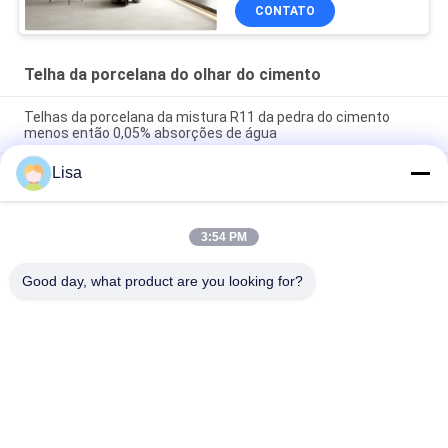
CONTATO
Telha da porcelana do olhar do cimento
Telhas da porcelana da mistura R11 da pedra do cimento
menos então 0,05% absorções de água
Lisa
Inkjet concreto da categoria do AAA das telhas de
revestimento do cimento decorativo que imprime 10mm
grosso
3:54 PM
Coloração acidental do anti amarelo bacteriano da telha da
porcelana do olhar do cimento
Good day, what product are you looking for?
Categorias populares
Todos
Azulejo De 
Telha De Pedra Da 
Porcelana Vidrada
Porcelana Do Olhar
Telha Moderna Da 
Telha De Mármore 