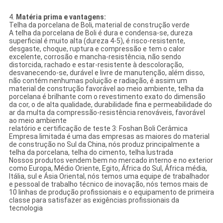
4.
Matéria prima e vantagens:
Telha da porcelana de Boli, material de construção verde
A telha da porcelana de Boli é dura e condensa-se, dureza
superficial é muito alta (dureza 4-5), é risco-resistente,
desgaste, choque, ruptura e compressão e tem o calor
excelente, corrosão e mancha-resistência, não sendo
distorcida, rachado e estar-resistente à descoloração,
desvanecendo-se, durável e livre de manutenção, além disso,
não contém nenhumas poluição e radiação, é assim um
material de construção favorável ao meio ambiente, telha da
porcelana é brilhante com o revestimento exato do dimensão
da cor, o de alta qualidade, durabilidade fina e permeabilidade do
ar da multa da compressão-resistência renováveis, favorável
ao meio ambiente
relatório e certificação de teste 3: Foshan Boli Cerâmica
Empresa limitada é uma das empresas as maiores do material
de construção no Sul da China, nós produz principalmente a
telha da porcelana, telha do cimento, telha lustrada
Nossos produtos vendem bem no mercado interno e no exterior
como Europa, Médio Oriente, Egito, África do Sul, África média,
Itália, sul e Ásia Oriental, nós temos uma equipe de trabalhador
e pessoal de trabalho técnico de inovação, nós temos mais de
10 linhas de produção profissionais e o equipamento de primeira
classe para satisfazer as exigências profissionais da
tecnologia