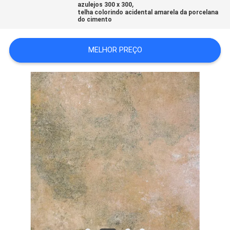
,
azulejos 300 x 300
DO
telha colorindo acidental amarela da porcelana
do cimento
SITE
MELHOR PREÇO
POLÍTICA
DE
PRIVACIDADE