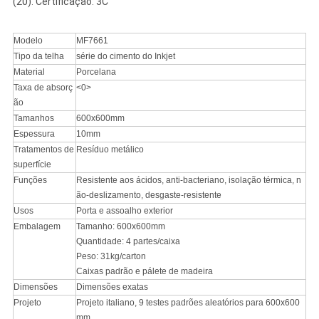
(20). Certificação: 3C
Modelo
MF7661
Tipo da telha
série do cimento do Inkjet
Material
Porcelana
Taxa de absorç
<0>
ão
Tamanhos
600x600mm
Espessura
10mm
Tratamentos de
Resíduo metálico
superfície
Funções
Resistente aos ácidos, anti-bacteriano, isolação térmica, n
ão-deslizamento, desgaste-resistente
Usos
Porta e assoalho exterior
Embalagem
Tamanho: 600x600mm
Quantidade: 4 partes/caixa
Peso: 31kg/carton
Caixas padrão e pálete de madeira
Dimensões
Dimensões exatas
Projeto
Projeto italiano, 9 testes padrões aleatórios para 600x600
mm