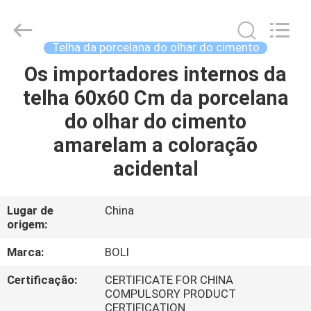
2026
FOSHAN
BOLI
CERAMICS
CO.,LTD..
Telha da porcelana do olhar do cimento
All
Rights
Reserved.
Os importadores internos da
PARA
telha 60x60 Cm da porcelana
CASA
do olhar do cimento
PRODUTOS
amarelam a coloração
acidental
VÍDEOS
Lugar de
China
origem:
SOBRE
NÓS
Marca:
BOLI
Certificação:
CERTIFICATE FOR CHINA
VISITA
COMPULSORY PRODUCT
CERTIFICATION