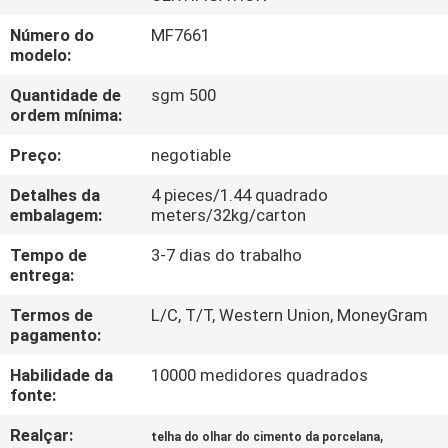
À
Número do
MF7661
FÁBRICA
modelo:
Quantidade de
sgm 500
CONTROLE
ordem mínima:
DE
Preço:
negotiable
QUALIDADE
Detalhes da
4 pieces/1.44 quadrado
embalagem:
meters/32kg/carton
CONTACTE-
Tempo de
3-7 dias do trabalho
NOS
entrega:
Termos de
L/C, T/T, Western Union, MoneyGram
pagamento:
SOLICITE UM
ORÇAMENTO
Habilidade da
10000 medidores quadrados
fonte:
MAPA
Realçar:
,
telha do olhar do cimento da porcelana