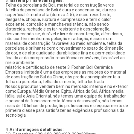
3.
Matéria prima e vantagens:
Telha da porcelana de Boli, material de construção verde
A telha da porcelana de Boli é dura e condensa-se, dureza
superficial é muito alta (dureza 4-5), é risco-resistente,
desgaste, choque, ruptura e compressão e tem o calor
excelente, corrosão e mancha-resistência, não sendo
distorcida, rachado e estar-resistente à descoloração,
desvanecendo-se, durável e livre de manutenção, além disso,
não contém nenhumas poluição e radiação, é assim um
material de construção favorável ao meio ambiente, telha da
porcelana é brilhante com o revestimento exato do dimensão
da cor, o de alta qualidade, durabilidade fina e a permeabilidade
fina do ar da compressão-resistência renováveis, favorável ao
meio ambiente
relatório e certificação de teste 3: Foshan Boli Cerâmica
Empresa limitada é uma das empresas as maiores do material
de construção no Sul da China, nós produz principalmente a
telha da porcelana, telha do cimento, telha lustrada
Nossos produtos vendem bem no mercado interno e no exterior
como Europa, Médio Oriente, Egito, África do Sul, África média,
Itália, sul e Ásia Oriental, nós temos uma equipe de trabalhador
e pessoal de funcionamento técnico de inovação, nós temos
mais de 10 linhas de produção profissionais e o equipamento de
primeira classe para satisfazer as exigências profissionais da
tecnologia
4.
A informações detalhadas: