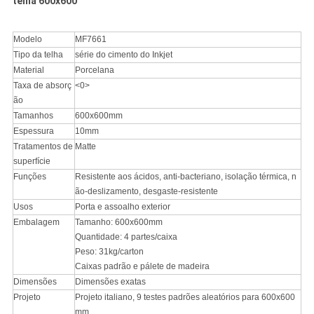
telha 600x600
Modelo
MF7661
Tipo da telha
série do cimento do Inkjet
Material
Porcelana
Taxa de absorç
<0>
ão
Tamanhos
600x600mm
Espessura
10mm
Tratamentos de
Matte
superfície
Funções
Resistente aos ácidos, anti-bacteriano, isolação térmica, n
ão-deslizamento, desgaste-resistente
Usos
Porta e assoalho exterior
Embalagem
Tamanho: 600x600mm
Quantidade: 4 partes/caixa
Peso: 31kg/carton
Caixas padrão e pálete de madeira
Dimensões
Dimensões exatas
Projeto
Projeto italiano, 9 testes padrões aleatórios para 600x600
mm