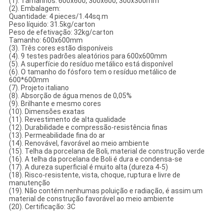
(1). Tamanhos: 600x600, 300x600, 300x300mm
(2). Embalagem:
Quantidade: 4 pieces/1.44sq.m
Peso líquido: 31.5kg/carton
Peso de efetivação: 32kg/carton
Tamanho: 600x600mm
(3). Três cores estão disponíveis
(4). 9 testes padrões aleatórios para 600x600mm
(5). A superfície do resíduo metálico está disponível
(6). O tamanho do fósforo tem o resíduo metálico de
600*600mm
(7). Projeto italiano
(8). Absorção de água menos de 0,05%
(9). Brilhante e mesmo cores
(10). Dimensões exatas
(11). Revestimento de alta qualidade
(12). Durabilidade e compressão-resistência finas
(13). Permeabilidade fina do ar
(14). Renovável, favorável ao meio ambiente
(15). Telha da porcelana de Boli, material de construção verde
(16). A telha da porcelana de Boli é dura e condensa-se
(17). A dureza superficial é muito alta (dureza 4-5)
(18). Risco-resistente, vista, choque, ruptura e livre de
manutenção
(19). Não contém nenhumas poluição e radiação, é assim um
material de construção favorável ao meio ambiente
(20). Certificação: 3C