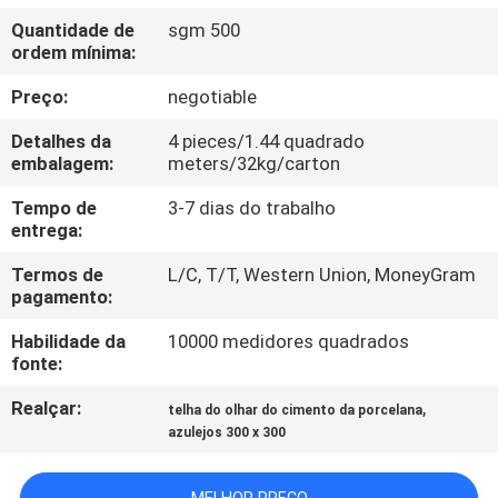
À
Quantidade de
sgm 500
FÁBRICA
ordem mínima:
Preço:
negotiable
CONTROLE
Detalhes da
4 pieces/1.44 quadrado
DE
embalagem:
meters/32kg/carton
QUALIDADE
Tempo de
3-7 dias do trabalho
entrega:
CONTACTE-
Termos de
L/C, T/T, Western Union, MoneyGram
pagamento:
NOS
Habilidade da
10000 medidores quadrados
fonte:
SOLICITE UM
Realçar:
,
ORÇAMENTO
telha do olhar do cimento da porcelana
azulejos 300 x 300
MAPA