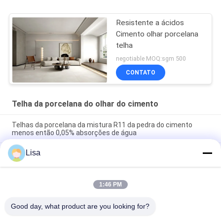
Resistente a ácidos
Cimento olhar porcelana
telha
negotiable MOQ:sgm 500
CONTATO
Telha da porcelana do olhar do cimento
Telhas da porcelana da mistura R11 da pedra do cimento
menos então 0,05% absorções de água
Lisa
Inkjet concreto da categoria do AAA das telhas de
revestimento do cimento decorativo que imprime 10mm
grosso
1:46 PM
Coloração acidental do anti amarelo bacteriano da telha da
porcelana do olhar do cimento
Good day, what product are you looking for?