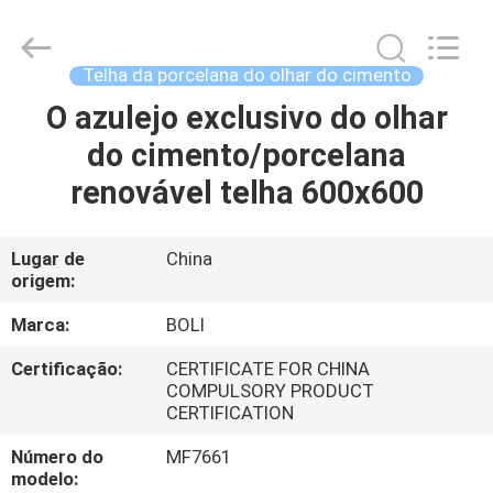
2026
FOSHAN
BOLI
CERAMICS
CO.,LTD..
Telha da porcelana do olhar do cimento
All
Rights
Reserved.
O azulejo exclusivo do olhar
PARA
do cimento/porcelana
CASA
renovável telha 600x600
PRODUTOS
Lugar de
China
origem:
VÍDEOS
Marca:
BOLI
SOBRE
Certificação:
CERTIFICATE FOR CHINA
COMPULSORY PRODUCT
NÓS
CERTIFICATION
Número do
MF7661
VISITA
modelo: