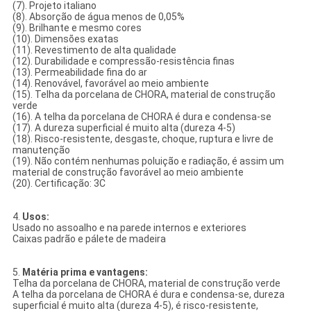
(7). Projeto italiano
(8). Absorção de água menos de 0,05%
(9). Brilhante e mesmo cores
(10). Dimensões exatas
(11). Revestimento de alta qualidade
(12). Durabilidade e compressão-resistência finas
(13). Permeabilidade fina do ar
(14). Renovável, favorável ao meio ambiente
(15). Telha da porcelana de CHORA, material de construção
verde
(16). A telha da porcelana de CHORA é dura e condensa-se
(17). A dureza superficial é muito alta (dureza 4-5)
(18). Risco-resistente, desgaste, choque, ruptura e livre de
manutenção
(19). Não contém nenhumas poluição e radiação, é assim um
material de construção favorável ao meio ambiente
(20). Certificação: 3C
4.
Usos:
Usado no assoalho e na parede internos e exteriores
Caixas padrão e pálete de madeira
5.
Matéria prima e vantagens:
Telha da porcelana de CHORA, material de construção verde
A telha da porcelana de CHORA é dura e condensa-se, dureza
superficial é muito alta (dureza 4-5), é risco-resistente,