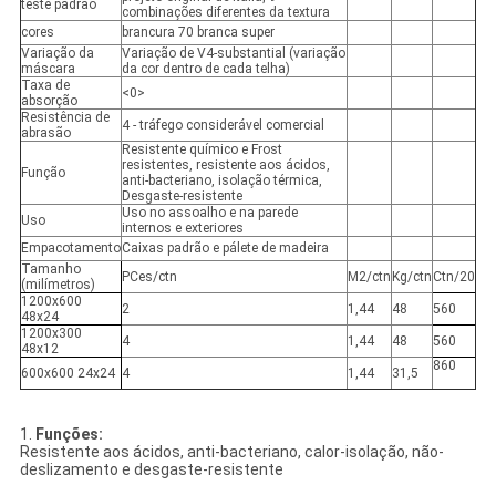
teste padrão
combinações diferentes da textura
cores
brancura 70 branca super
Variação da
Variação de V4-substantial (variação
máscara
da cor dentro de cada telha)
Taxa de
<0>
absorção
Resistência de
4 - tráfego considerável comercial
abrasão
Resistente químico e Frost
resistentes, resistente aos ácidos,
Função
anti-bacteriano, isolação térmica,
Desgaste-resistente
Uso no assoalho e na parede
Uso
internos e exteriores
Empacotamento
Caixas padrão e pálete de madeira
Tamanho
PCes/ctn
M2/ctn
Kg/ctn
Ctn/20
(milímetros)
1200x600
2
1,44
48
560
48x24
1200x300
4
1,44
48
560
48x12
860
600x600 24x24
4
1,44
31,5
1.
Funções:
Resistente aos ácidos, anti-bacteriano, calor-isolação, não-
deslizamento e desgaste-resistente