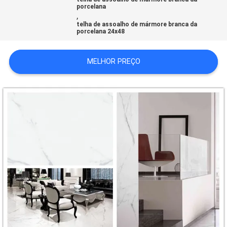
porcelana
DO
,
telha de assoalho de mármore branca da
SITE
porcelana 24x48
POLÍTICA
MELHOR PREÇO
DE
PRIVACIDADE