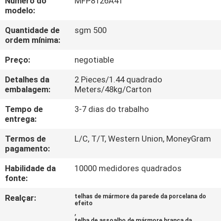
Número do
MFP8126A41
À
modelo:
FÁBRICA
Quantidade de
sgm 500
ordem mínima:
CONTROLE
Preço:
negotiable
DE
Detalhes da
2 Pieces/1.44 quadrado
QUALIDADE
embalagem:
Meters/48kg/Carton
Tempo de
3-7 dias do trabalho
CONTACTE-
entrega:
NOS
Termos de
L/C, T/T, Western Union, MoneyGram
pagamento:
SOLICITE UM
Habilidade da
10000 medidores quadrados
fonte:
ORÇAMENTO
Realçar:
telhas de mármore da parede da porcelana do
efeito
,
MAPA
telha de assoalho de mármore branca da