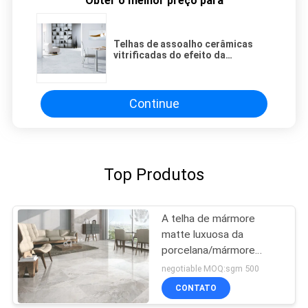
Obter o melhor preço para
Telhas de assoalho cerâmicas
vitrificadas do efeito da
telha/mármore da porcelana do
grande formato
Continue
Top Produtos
A telha de mármore
matte luxuosa da
porcelana/mármore
bonito gosta do azulejo
negotiable MOQ:sgm 500
CONTATO