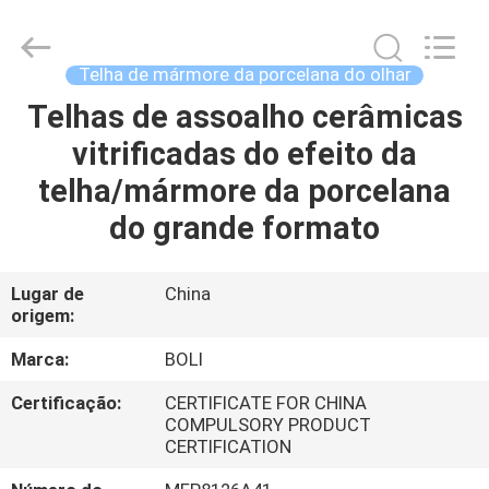
2026
FOSHAN
BOLI
CERAMICS
CO.,LTD..
Telha de mármore da porcelana do olhar
All
Rights
Reserved.
Telhas de assoalho cerâmicas
PARA
vitrificadas do efeito da
CASA
telha/mármore da porcelana
PRODUTOS
do grande formato
VÍDEOS
Lugar de
China
origem:
SOBRE
Marca:
BOLI
NÓS
Certificação:
CERTIFICATE FOR CHINA
COMPULSORY PRODUCT
CERTIFICATION
VISITA