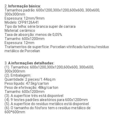
2.
Informação básica:
Tamanhos padrão: 600x1200,300x1200,600x600, 300x600,
300x300mm
Espessura: 12mm/9mm
Modelo: CFP8126A41
Tipo da telha: série branca super de carrara
Material: cerâmico
Taxa de absorção: menos de 0,05%
Tamanho: 600x1200mm
Espessura: 12mm
Tratamentos de superfície: Porcelian vitrificado lustrou/resíduo
metálico de Porcelian
3.
A informações detalhadas:
(1). Tamanhos: 600x1200,300x1200,600x600, 300x600,
300x300mm
(2). Embalagem:
Quantidade: 2 pieces/1.44sq.m
Peso líquido: 47.5kg/carton
Peso de efetivação: 48kg/carton
Tamanho: 600x1200mm
(3). A superfície três está disponível
(4). 9 testes padrões aleatórios para 600x1200mm
(5). A superfície do resíduo metálico está disponível
(6). O tamanho do fósforo tem o resíduo metálico de
600*600mm