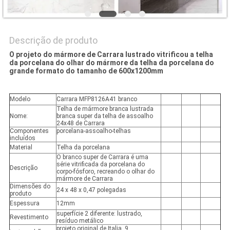
Descrição de produto
O projeto do mármore de Carrara lustrado vitrificou a telha
da porcelana do olhar do mármore da telha da porcelana do
grande formato do tamanho de 600x1200mm
Modelo
Carrara MFP8126A41 branco
Telha de mármore branca lustrada
Nome:
branca super da telha de assoalho
24x48 de Carrara
Componentes
porcelana-assoalho-telhas
incluídos
Material
Telha da porcelana
O branco super de Carrara é uma
série vitrificada da porcelana do
Descrição
corpo-fósforo, recreando o olhar do
mármore de Carrara
Dimensões do
24 x 48 x 0,47 polegadas
produto
Espessura
12mm
superfície 2 diferente: lustrado,
Revestimento
resíduo metálico
projeto original de Italia, 9