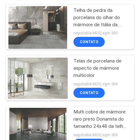
Telha de pedra da
porcelana do olhar do
mármore de Itália da
brecha com superfície
negotiable MOQ:sgm 500
polonês/resíduo metálico
CONTATO
Telas de porcelana de
aspecto de mármore
multicolor
negotiable MOQ:sgm 500
CONTATO
Multi cobre de mármore
raro preto Donamita do
tamanho 24x48 da telha
da porcelana do olhar
negotiable MOQ:sgm 500