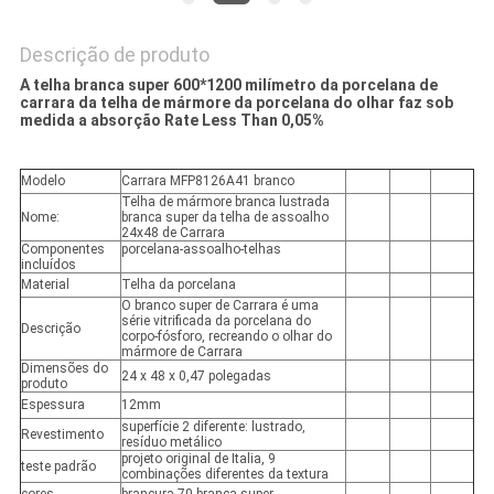
Descrição de produto
A telha branca super 600*1200 milímetro da porcelana de
carrara da telha de mármore da porcelana do olhar faz sob
medida a absorção Rate Less Than 0,05%
Modelo
Carrara MFP8126A41 branco
Telha de mármore branca lustrada
Nome:
branca super da telha de assoalho
24x48 de Carrara
Componentes
porcelana-assoalho-telhas
incluídos
Material
Telha da porcelana
O branco super de Carrara é uma
série vitrificada da porcelana do
Descrição
corpo-fósforo, recreando o olhar do
mármore de Carrara
Dimensões do
24 x 48 x 0,47 polegadas
produto
Espessura
12mm
superfície 2 diferente: lustrado,
Revestimento
resíduo metálico
projeto original de Italia, 9
teste padrão
combinações diferentes da textura