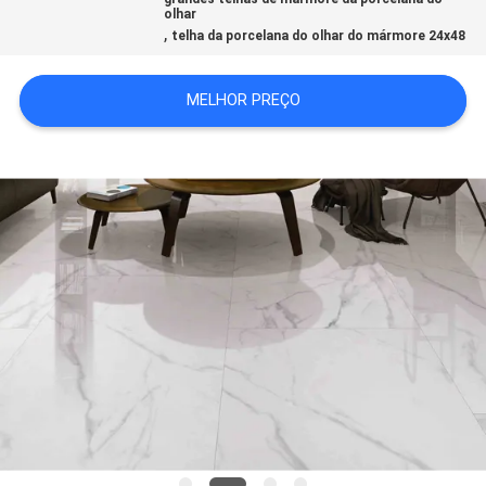
olhar
DO
,
telha da porcelana do olhar do mármore 24x48
SITE
MELHOR PREÇO
POLÍTICA
DE
PRIVACIDADE