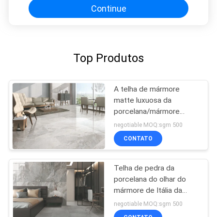
Continue
Top Produtos
A telha de mármore
matte luxuosa da
porcelana/mármore
bonito gosta do azulejo
negotiable MOQ:sgm 500
CONTATO
Telha de pedra da
porcelana do olhar do
mármore de Itália da
brecha com superfície
negotiable MOQ:sgm 500
polonês/resíduo metálico