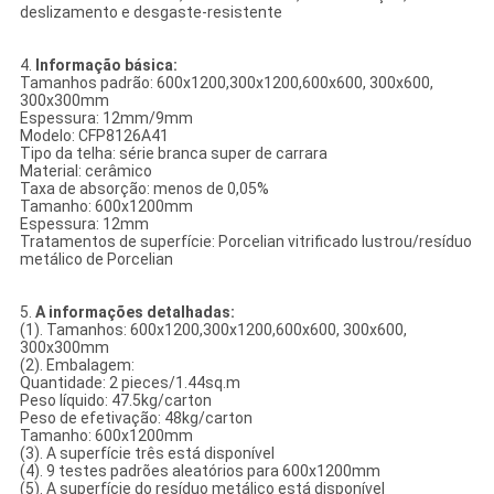
deslizamento e desgaste-resistente
4.
Informação básica:
Tamanhos padrão: 600x1200,300x1200,600x600, 300x600,
300x300mm
Espessura: 12mm/9mm
Modelo: CFP8126A41
Tipo da telha: série branca super de carrara
Material: cerâmico
Taxa de absorção: menos de 0,05%
Tamanho: 600x1200mm
Espessura: 12mm
Tratamentos de superfície: Porcelian vitrificado lustrou/resíduo
metálico de Porcelian
5.
A informações detalhadas:
(1). Tamanhos: 600x1200,300x1200,600x600, 300x600,
300x300mm
(2). Embalagem:
Quantidade: 2 pieces/1.44sq.m
Peso líquido: 47.5kg/carton
Peso de efetivação: 48kg/carton
Tamanho: 600x1200mm
(3). A superfície três está disponível
(4). 9 testes padrões aleatórios para 600x1200mm
(5). A superfície do resíduo metálico está disponível