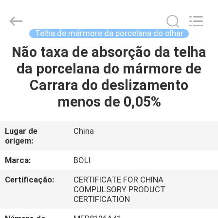
2026
FOSHAN
BOLI
CERAMICS
CO.,LTD..
Telha de mármore da porcelana do olhar
All
Rights
Reserved.
Não taxa de absorção da telha
PARA
da porcelana do mármore de
CASA
Carrara do deslizamento
PRODUTOS
menos de 0,05%
VÍDEOS
Lugar de
China
origem:
SOBRE
Marca:
BOLI
NÓS
Certificação:
CERTIFICATE FOR CHINA
COMPULSORY PRODUCT
CERTIFICATION
VISITA