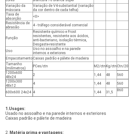
cores
brancura 70 branca super
Variação da
Variação de V4-substantial (variação
máscara
da cor dentro de cada telha)
Taxa de
<0>
absorção
Resistência de
4 - tráfego considerável comercial
abrasão
Resistente químico e Frost
resistentes, resistente aos ácidos,
Função
anti-bacteriano, isolação térmica,
Desgaste-resistente
Uso no assoalho e na parede
Uso
internos e exteriores
Empacotamento
Caixas padrão e pálete de madeira
Tamanho
PCes/ctn
M2/ctn
Kg/ctn
Ctn/20
(milímetros)
1200x600
2
1,44
48
560
48x24
1200x300
4
1,44
48
560
48x12
860
600x600 24x24
4
1,44
31,5
1.Usages:
Usado no assoalho e na parede internos e exteriores
Caixas padrão e pálete de madeira
2.
Matéria prima e vantagens: