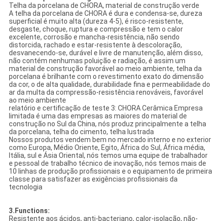
Telha da porcelana de CHORA, material de construção verde
A telha da porcelana de CHORA é dura e condensa-se, dureza
superficial é muito alta (dureza 4-5), é risco-resistente,
desgaste, choque, ruptura e compressão e tem o calor
excelente, corrosão e mancha-resistência, não sendo
distorcida, rachado e estar-resistente à descoloração,
desvanecendo-se, durável e livre de manutenção, além disso,
não contém nenhumas poluição e radiação, é assim um
material de construção favorável ao meio ambiente, telha da
porcelana é brilhante com o revestimento exato do dimensão
da cor, o de alta qualidade, durabilidade fina e permeabilidade do
ar da multa da compressão-resistência renováveis, favorável
ao meio ambiente
relatório e certificação de teste 3: CHORA Cerâmica Empresa
limitada é uma das empresas as maiores do material de
construção no Sul da China, nós produz principalmente a telha
da porcelana, telha do cimento, telha lustrada
Nossos produtos vendem bem no mercado interno e no exterior
como Europa, Médio Oriente, Egito, África do Sul, África média,
Itália, sul e Ásia Oriental, nós temos uma equipe de trabalhador
e pessoal de trabalho técnico de inovação, nós temos mais de
10 linhas de produção profissionais e o equipamento de primeira
classe para satisfazer as exigências profissionais da
tecnologia
3.Functions:
Resistente aos ácidos, anti-bacteriano, calor-isolação, não-