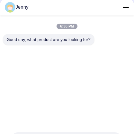
pisos e paredes
Jenny
Telha de porcelana cinza nuvem: 750*1500mm, 9,5mm de
espessura, acabamento de aspecto de mármore
6:30 PM
Chapa de porcelana cinza pura: espessura de 9,5 mm, cor
cinza limpa e pura, versátil e elegante
Good day, what product are you looking for?
Categorias populares
Todos
Azulejo De 
Telha De Pedra Da 
Porcelana Vidrada
Porcelana Do Olhar
Telha Moderna Da 
Telha De Mármore 
Porcelana
Da Porcelana Do 
Olhar
Telhas De Madeira 
Telha Da Porcelana 
Da Porcelana Do 
Do Olhar Do Tapete
Efeito
Telha Da Porcelana 
Telha Da Porcelana 
Do Olhar Do 
24x24