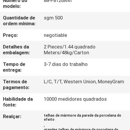
Número do
MFP8126A41
À
modelo:
FÁBRICA
Quantidade de
sgm 500
ordem mínima:
CONTROLE
Preço:
negotiable
DE
Detalhes da
2 Pieces/1.44 quadrado
QUALIDADE
embalagem:
Meters/48kg/Carton
Tempo de
3-7 dias do trabalho
CONTACTE-
entrega:
NOS
Termos de
L/C, T/T, Western Union, MoneyGram
pagamento:
SOLICITE UM
Habilidade da
10000 medidores quadrados
fonte:
ORÇAMENTO
Realçar:
telhas de mármore da parede da porcelana do
efeito
,
MAPA
grandes telhas de mármore da porcelana do