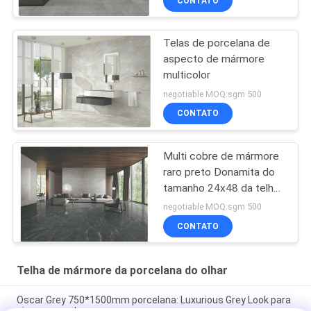
CONTATO
Telas de porcelana de
aspecto de mármore
multicolor
negotiable MOQ:sgm 500
CONTATO
Multi cobre de mármore
raro preto Donamita do
tamanho 24x48 da telha
da porcelana do olhar
negotiable MOQ:sgm 500
CONTATO
Telha de mármore da porcelana do olhar
Oscar Grey 750*1500mm porcelana: Luxurious Grey Look para