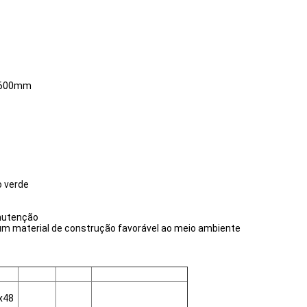
0*600mm
o verde
anutenção
um material de construção favorável ao meio ambiente
x48