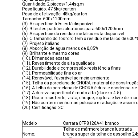
Quantidade: 2 pieces/1.44sq.m
Peso líquido: 47.5kg/carton
Peso de efetivação: 48kg/carton
Tamanho: 600x1200mm
(3). A superfície três está disponível
(4). 9 testes padrões aleatórios para 600x1200mm
(5). A superfície do resíduo metálico está disponível
(6). O tamanho do fósforo tem o resíduo metálico de 60
(7). Projeto italiano
(8). Absorção de água menos de 0,05%
(9). Brilhante e mesmo cores
(10). Dimensões exatas
(11). Revestimento de alta qualidade
(12). Durabilidade e compressão-resistência finas
(13). Permeabilidade fina do ar
(14). Renovável, favorável ao meio ambiente
(15). Telha da porcelana de CHORA, material de construçã
(16). A telha da porcelana de CHORA é dura e condensa-se
(17). A dureza superficial é muito alta (dureza 4-5)
(18). Risco-resistente, vista, choque, ruptura e livre de m
(19). Não contém nenhumas poluição e radiação, é assim 
(20). Certificação: 3C
Modelo
Carrara CFP8126A41 branco
Telha de mármore branca lustrada
Nome:
branca super da telha de assoalho 24