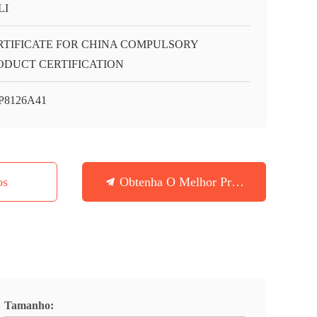
LI
RTIFICATE FOR CHINA COMPULSORY
ODUCT CERTIFICATION
P8126A41
os
Obtenha O Melhor Preço
Tamanho: