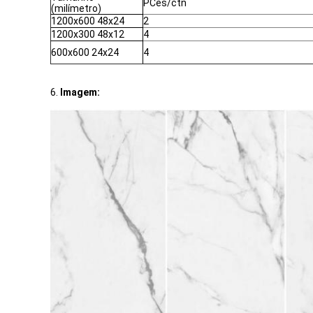
PCes/ctn
(milímetro)
1200x600 48x24
2
1200x300 48x12
4
600x600 24x24
4
6.
Imagem: