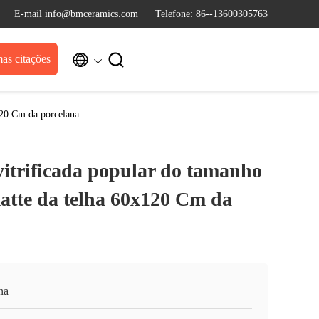
E-mail info@bmceramics.com
Telefone: 86--13600305763


as citações
120 Cm da porcelana
vitrificada popular do tamanho
tte da telha 60x120 Cm da
na