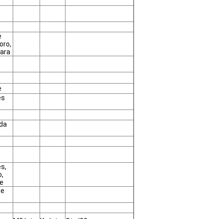
e
oro,
rara
e
es
 da
s,
o,
te
 e