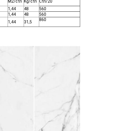
M2/ctn
Kg/ctn
Ctn/20
1,44
48
560
1,44
48
560
860
1,44
31,5