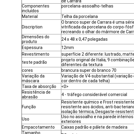
de Carrara
Componentes
porcelana-assoalho-telhas
incluídos
Material
Telha da porcelana
O branco super de Carrara é uma séri
Discription
vitrificada da porcelana do corpo-fósf
recreando o olhar do mármore de Car
Dimensões do
24 x 48 x 0,47 polegadas
produto
Espessura
12mm
Revestimento
superfície 2 diferente: lustrado, matt
projeto original de Italia, 9 combinaçõ
teste padrão
diferentes da textura
cores
brancura super do branco 70
Variação da
Variação de V4-substantial (variação
máscara
cor dentro de cada telha)
Taxa de absorção
<0>
Resistência de
4 - tráfego considerável comercial
abrasão
Resistente químico e Frost resistente
Função
resistente aos ácidos, anti-bacterian
isolação térmica, Desgaste-resisten
Uso no assoalho e na parede internos
Uso
exteriores
Empacotamento
Caixas padrão e pálete de madeira
Tamanho