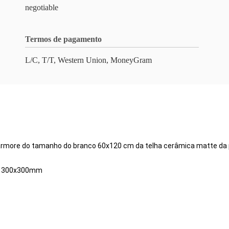
negotiable
Termos de pagamento
L/C, T/T, Western Union, MoneyGram
o mármore do tamanho do branco 60x120 cm da telha cerâmica matte da
0, 300x300mm