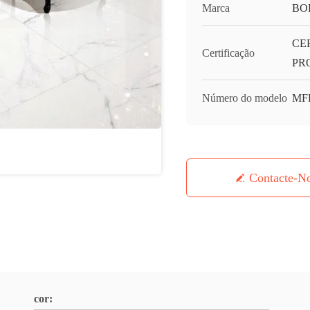
Marca
BO
CE
Certificação
PR
Número do modelo
MF
Contacte-N
cor: