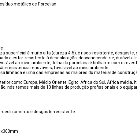
resíduo metálico de Porcelian
de
a superficial é muito alta (dureza 4-5), é risco-resistente, desgaste
chado e estar-resistente à descoloração, desvanecendo-se, durável e
vorável ao meio ambiente, telha da porcelana é brilhante com o revest
ssão-resistência renováveis, favorável ao meio ambiente
esa limitada é uma das empresas as maiores do material de construção
r como Europa, Médio Oriente, Egito, África do Sul, África média, Itá
ão, nós temos mais de 10 linhas de produção profissionais e o equipa
não-deslizamento e desgaste-resistente
300x300mm