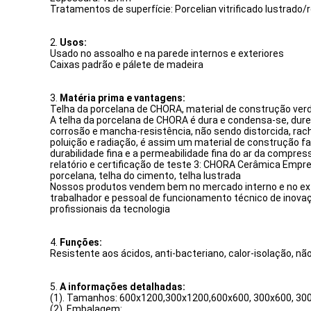
Tratamentos de superfície: Porcelian vitrificado lustrado/
2.
Usos:
Usado no assoalho e na parede internos e exteriores
Caixas padrão e pálete de madeira
3.
Matéria prima e vantagens:
Telha da porcelana de CHORA, material de construção ver
A telha da porcelana de CHORA é dura e condensa-se, durez
corrosão e mancha-resistência, não sendo distorcida, ra
poluição e radiação, é assim um material de construção fa
durabilidade fina e a permeabilidade fina do ar da compre
relatório e certificação de teste 3: CHORA Cerâmica Empr
porcelana, telha do cimento, telha lustrada
Nossos produtos vendem bem no mercado interno e no exterio
trabalhador e pessoal de funcionamento técnico de inovaç
profissionais da tecnologia
4.
Funções:
Resistente aos ácidos, anti-bacteriano, calor-isolação, 
5.
A informações detalhadas:
(1). Tamanhos: 600x1200,300x1200,600x600, 300x600, 
(2). Embalagem: