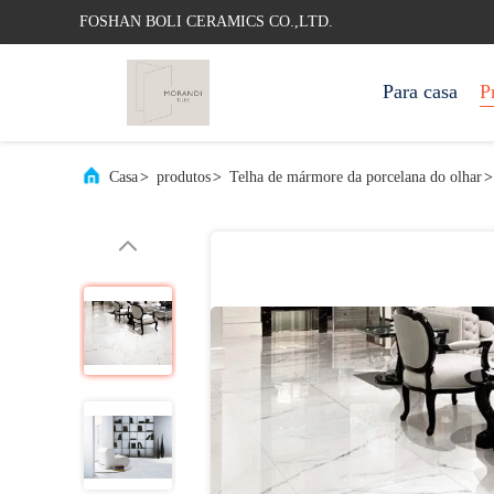
FOSHAN BOLI CERAMICS CO.,LTD.
Para casa
P
Casa
>
produtos
>
Telha de mármore da porcelana do olhar
>