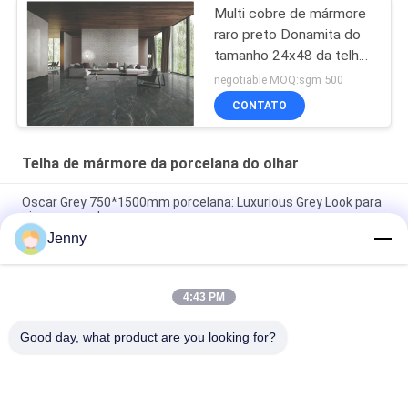
Multi cobre de mármore
raro preto Donamita do
tamanho 24x48 da telha
da porcelana do olhar
negotiable MOQ:sgm 500
CONTATO
Telha de mármore da porcelana do olhar
Oscar Grey 750*1500mm porcelana: Luxurious Grey Look para
pisos e paredes
Jenny
Telha de porcelana cinza nuvem: 750*1500mm, 9,5mm de
espessura, acabamento de aspecto de mármore
4:43 PM
Chapa de porcelana cinza pura: espessura de 9,5 mm, cor
cinza limpa e pura, versátil e elegante
Good day, what product are you looking for?
Categorias populares
Todos