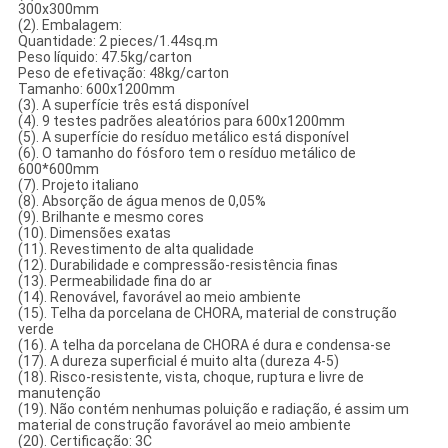
300x300mm
(2). Embalagem:
Quantidade: 2 pieces/1.44sq.m
Peso líquido: 47.5kg/carton
Peso de efetivação: 48kg/carton
Tamanho: 600x1200mm
(3). A superfície três está disponível
(4). 9 testes padrões aleatórios para 600x1200mm
(5). A superfície do resíduo metálico está disponível
(6). O tamanho do fósforo tem o resíduo metálico de
600*600mm
(7). Projeto italiano
(8). Absorção de água menos de 0,05%
(9). Brilhante e mesmo cores
(10). Dimensões exatas
(11). Revestimento de alta qualidade
(12). Durabilidade e compressão-resistência finas
(13). Permeabilidade fina do ar
(14). Renovável, favorável ao meio ambiente
(15). Telha da porcelana de CHORA, material de construção
verde
(16). A telha da porcelana de CHORA é dura e condensa-se
(17). A dureza superficial é muito alta (dureza 4-5)
(18). Risco-resistente, vista, choque, ruptura e livre de
manutenção
(19). Não contém nenhumas poluição e radiação, é assim um
material de construção favorável ao meio ambiente
(20). Certificação: 3C