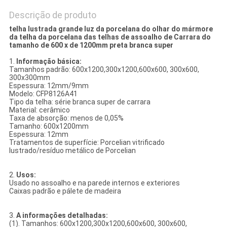
Descrição de produto
telha lustrada grande luz da porcelana do olhar do mármore
da telha da porcelana das telhas de assoalho de Carrara do
tamanho de 600 x de 1200mm preta branca super
1.
Informação básica:
Tamanhos padrão: 600x1200,300x1200,600x600, 300x600,
300x300mm
Espessura: 12mm/9mm
Modelo: CFP8126A41
Tipo da telha: série branca super de carrara
Material: cerâmico
Taxa de absorção: menos de 0,05%
Tamanho: 600x1200mm
Espessura: 12mm
Tratamentos de superfície: Porcelian vitrificado
lustrado/resíduo metálico de Porcelian
2.
Usos:
Usado no assoalho e na parede internos e exteriores
Caixas padrão e pálete de madeira
3.
A informações detalhadas:
(1). Tamanhos: 600x1200,300x1200,600x600, 300x600,