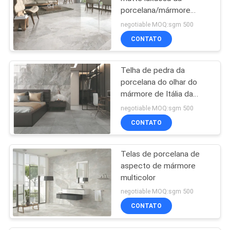
porcelana/mármore
bonito gosta do azulejo
negotiable MOQ:sgm 500
CONTATO
Telha de pedra da
porcelana do olhar do
mármore de Itália da
brecha com superfície
negotiable MOQ:sgm 500
polonês/resíduo metálico
CONTATO
Telas de porcelana de
aspecto de mármore
multicolor
negotiable MOQ:sgm 500
CONTATO