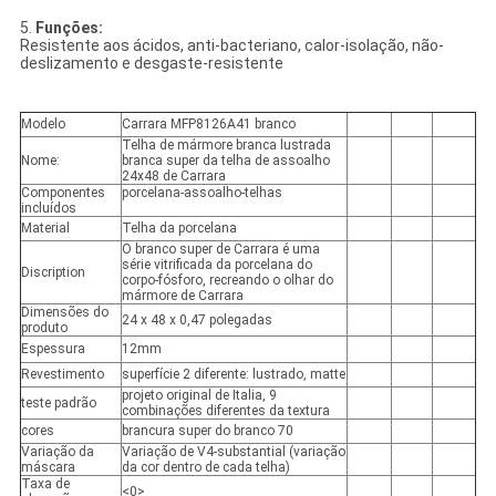
5.
Funções:
Resistente aos ácidos, anti-bacteriano, calor-isolação, não-
deslizamento e desgaste-resistente
Modelo
Carrara MFP8126A41 branco
Telha de mármore branca lustrada
Nome:
branca super da telha de assoalho
24x48 de Carrara
Componentes
porcelana-assoalho-telhas
incluídos
Material
Telha da porcelana
O branco super de Carrara é uma
série vitrificada da porcelana do
Discription
corpo-fósforo, recreando o olhar do
mármore de Carrara
Dimensões do
24 x 48 x 0,47 polegadas
produto
Espessura
12mm
Revestimento
superfície 2 diferente: lustrado, matte
projeto original de Italia, 9
teste padrão
combinações diferentes da textura
cores
brancura super do branco 70
Variação da
Variação de V4-substantial (variação
máscara
da cor dentro de cada telha)
Taxa de
<0>