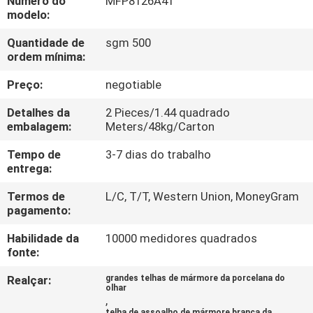
Número do
MFP8126A41
À
modelo:
FÁBRICA
Quantidade de
sgm 500
ordem mínima:
CONTROLE
Preço:
negotiable
DE
Detalhes da
2 Pieces/1.44 quadrado
QUALIDADE
embalagem:
Meters/48kg/Carton
Tempo de
3-7 dias do trabalho
CONTACTE-
entrega:
NOS
Termos de
L/C, T/T, Western Union, MoneyGram
pagamento:
SOLICITE UM
Habilidade da
10000 medidores quadrados
fonte:
ORÇAMENTO
Realçar:
grandes telhas de mármore da porcelana do
olhar
,
MAPA
telha de assoalho de mármore branca da