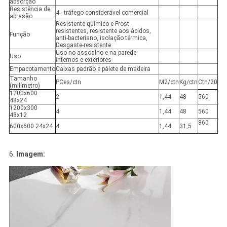
absorção
Resistência de
4 - tráfego considerável comercial
abrasão
Resistente químico e Frost
resistentes, resistente aos ácidos,
Função
anti-bacteriano, isolação térmica,
Desgaste-resistente
Uso no assoalho e na parede
Uso
internos e exteriores
Empacotamento
Caixas padrão e pálete de madeira
Tamanho
PCes/ctn
M2/ctn
Kg/ctn
Ctn/20
(milímetro)
1200x600
2
1,44
48
560
48x24
1200x300
4
1,44
48
560
48x12
860
600x600 24x24
4
1,44
31,5
6.
Imagem: