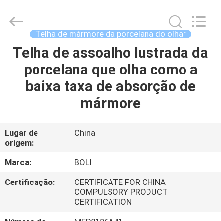
2026
FOSHAN
BOLI
CERAMICS
CO.,LTD..
Telha de mármore da porcelana do olhar
All
Rights
Reserved.
Telha de assoalho lustrada da
PARA
porcelana que olha como a
CASA
baixa taxa de absorção de
PRODUTOS
mármore
VÍDEOS
Lugar de
China
origem:
SOBRE
Marca:
BOLI
NÓS
Certificação:
CERTIFICATE FOR CHINA
COMPULSORY PRODUCT
CERTIFICATION
VISITA