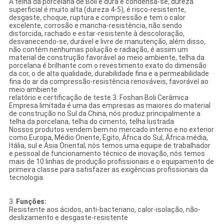
A telha da porcelana de Boli é dura e condensa-se, dureza
superficial é muito alta (dureza 4-5), é risco-resistente,
desgaste, choque, ruptura e compressão e tem o calor
excelente, corrosão e mancha-resistência, não sendo
distorcida, rachado e estar-resistente à descoloração,
desvanecendo-se, durável e livre de manutenção, além disso,
não contém nenhumas poluição e radiação, é assim um
material de construção favorável ao meio ambiente, telha da
porcelana é brilhante com o revestimento exato do dimensão
da cor, o de alta qualidade, durabilidade fina e a permeabilidade
fina do ar da compressão-resistência renováveis, favorável ao
meio ambiente
relatório e certificação de teste 3: Foshan Boli Cerâmica
Empresa limitada é uma das empresas as maiores do material
de construção no Sul da China, nós produz principalmente a
telha da porcelana, telha do cimento, telha lustrada
Nossos produtos vendem bem no mercado interno e no exterior
como Europa, Médio Oriente, Egito, África do Sul, África média,
Itália, sul e Ásia Oriental, nós temos uma equipe de trabalhador
e pessoal de funcionamento técnico de inovação, nós temos
mais de 10 linhas de produção profissionais e o equipamento de
primeira classe para satisfazer as exigências profissionais da
tecnologia
3.
Funções:
Resistente aos ácidos, anti-bacteriano, calor-isolação, não-
deslizamento e desgaste-resistente