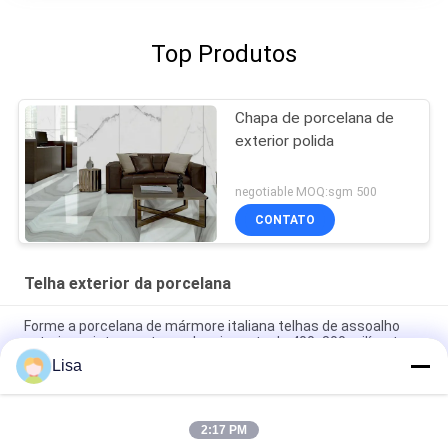
Top Produtos
Chapa de porcelana de
exterior polida
negotiable MOQ:sgm 500
CONTATO
Telha exterior da porcelana
Forme a porcelana de mármore italiana telhas de assoalho
exteriores internas tamanho cinzento de 400x800 milímetro
Lisa
do mármore exterior interno das telhas da porcelana de
40*80cm desgaste bege da cor - resistente
2:17 PM
Telhas de assoalho de superfície da cozinha da porcelana do