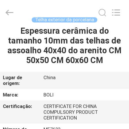
2026
FOSHAN
BOLI
CERAMICS
CO.,LTD..
Telha exterior da porcelana
All
Rights
Reserved.
Espessura cerâmica do
PARA
tamanho 10mm das telhas de
CASA
assoalho 40x40 do arenito CM
PRODUTOS
50x50 CM 60x60 CM
VÍDEOS
Lugar de
China
origem:
SOBRE
Marca:
BOLI
NÓS
Certificação:
CERTIFICATE FOR CHINA
COMPULSORY PRODUCT
CERTIFICATION
VISITA