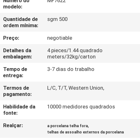
Número do
MF7622
À
modelo:
FÁBRICA
Quantidade de
sgm 500
ordem mínima:
CONTROLE
Preço:
negotiable
DE
Detalhes da
4 pieces/1.44 quadrado
QUALIDADE
embalagem:
meters/32kg/carton
Tempo de
3-7 dias do trabalho
CONTACTE-
entrega:
NOS
Termos de
L/C, T/T, Western Union,
pagamento:
SOLICITE UM
Habilidade da
10000 medidores quadrados
fonte:
ORÇAMENTO
Realçar:
,
a porcelana telha fora
telhas de assoalho externos da porcelana
MAPA