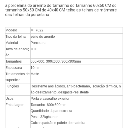
a porcelana do arenito do tamanho do tamanho 60x60 CM do
tamanho 50x50 CM de 40x40 CM telha as telhas de mármore
das telhas da porcelana
Modelo
MF7622
Tipo da telha
série do arenito
Material
Porcelana
Taxa de absorç
<0>
ão
Tamanhos
600x600, 300x600, 300x300mm
Espessura
10mm
Tratamentos de
Matte
superfície
Funções
Resistente aos ácidos, anti-bacteriano, isolação térmica, n
ão-deslizamento, desgaste-resistente
Usos
Porta e assoalho exterior
Embalagem
Tamanho: 600x600mm
Quantidade: 4 partes/caixa
Peso: 32kg/carton
Caixas padrão e pálete de madeira