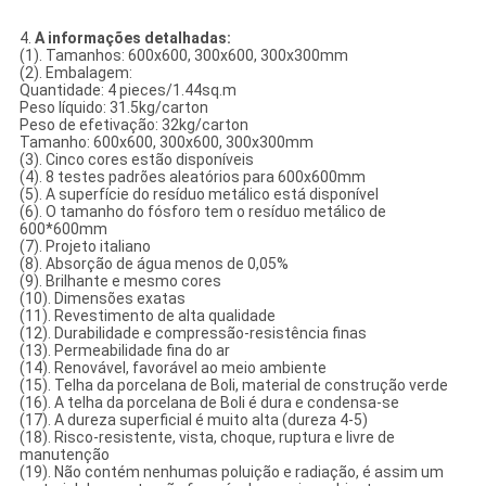
4.
A informações detalhadas:
(1). Tamanhos: 600x600, 300x600, 300x300mm
(2). Embalagem:
Quantidade: 4 pieces/1.44sq.m
Peso líquido: 31.5kg/carton
Peso de efetivação: 32kg/carton
Tamanho: 600x600, 300x600, 300x300mm
(3). Cinco cores estão disponíveis
(4). 8 testes padrões aleatórios para 600x600mm
(5). A superfície do resíduo metálico está disponível
(6). O tamanho do fósforo tem o resíduo metálico de
600*600mm
(7). Projeto italiano
(8). Absorção de água menos de 0,05%
(9). Brilhante e mesmo cores
(10). Dimensões exatas
(11). Revestimento de alta qualidade
(12). Durabilidade e compressão-resistência finas
(13). Permeabilidade fina do ar
(14). Renovável, favorável ao meio ambiente
(15). Telha da porcelana de Boli, material de construção verde
(16). A telha da porcelana de Boli é dura e condensa-se
(17). A dureza superficial é muito alta (dureza 4-5)
(18). Risco-resistente, vista, choque, ruptura e livre de
manutenção
(19). Não contém nenhumas poluição e radiação, é assim um