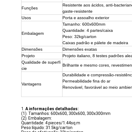
Resistente aos ácidos, anti-bacteria
Funções
gaste-resistente
Usos
Porta e assoalho exterior
Tamanho: 600x600mm
Quantidade: 4 partes/caixa
Embalagem
Peso: 32kg/carton
Caixas padrão e pálete de madeira
Dimensões
Dimensões exatas
Projeto
Projeto italiano, 8 testes padrões a
Qualidade de superfí
Brilhante e mesmo cores, revestimen
cie
Durabilidade e compressão-resistênci
Permeabilidade fina do ar
Vantagens
Renovável, favorável ao meio ambie
1.
A informações detalhadas:
(1). Tamanhos: 600x600, 300x600, 300x300mm
(2). Embalagem:
Quantidade: 4 pieces/1.44sq.m
Peso líquido: 31.5kg/carton