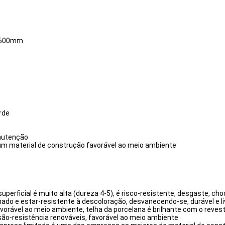
0*600mm
rde
anutenção
um material de construção favorável ao meio ambiente
superficial é muito alta (dureza 4-5), é risco-resistente, desgaste, c
chado e estar-resistente à descoloração, desvanecendo-se, durável e
vorável ao meio ambiente, telha da porcelana é brilhante com o revest
ssão-resistência renováveis, favorável ao meio ambiente