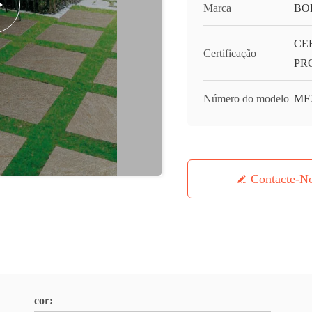
Marca
BO
CE
Certificação
PR
Número do modelo
MF
Contacte-N
cor: