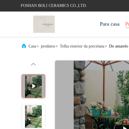
FOSHAN BOLI CERAMICS CO.,LTD.
Para casa
P
Casa
>
produtos
>
Telha exterior da porcelana
>
Do amarelo e