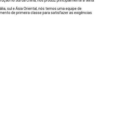
rução no Sul da China, nós produz principalmente a telha
lia, sul e Ásia Oriental, nós temos uma equipe de
mento de primeira classe para satisfazer as exigências