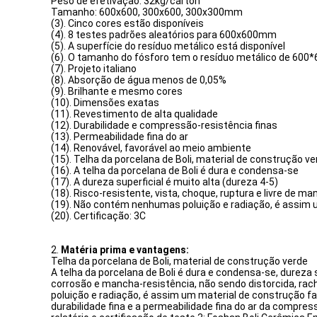
Peso de efetivação: 32kg/carton
Tamanho: 600x600, 300x600, 300x300mm
(3). Cinco cores estão disponíveis
(4). 8 testes padrões aleatórios para 600x600mm
(5). A superfície do resíduo metálico está disponível
(6). O tamanho do fósforo tem o resíduo metálico de 60
(7). Projeto italiano
(8). Absorção de água menos de 0,05%
(9). Brilhante e mesmo cores
(10). Dimensões exatas
(11). Revestimento de alta qualidade
(12). Durabilidade e compressão-resistência finas
(13). Permeabilidade fina do ar
(14). Renovável, favorável ao meio ambiente
(15). Telha da porcelana de Boli, material de construção ve
(16). A telha da porcelana de Boli é dura e condensa-se
(17). A dureza superficial é muito alta (dureza 4-5)
(18). Risco-resistente, vista, choque, ruptura e livre de m
(19). Não contém nenhumas poluição e radiação, é assim 
(20). Certificação: 3C
2.
Matéria prima e vantagens:
Telha da porcelana de Boli, material de construção verde
A telha da porcelana de Boli é dura e condensa-se, dureza 
corrosão e mancha-resistência, não sendo distorcida, ra
poluição e radiação, é assim um material de construção fa
durabilidade fina e a permeabilidade fina do ar da compre