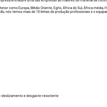
 Empresa limitada é uma das empresas as maiores do material de const
r como Europa, Médio Oriente, Egito, África do Sul, África média, Itá
ão, nós temos mais de 10 linhas de produção profissionais e o equipa
não-deslizamento e desgaste-resistente