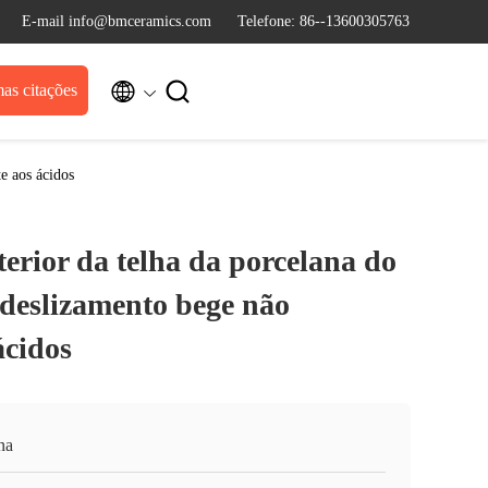
E-mail info@bmceramics.com
Telefone: 86--13600305763


as citações
e aos ácidos
erior da telha da porcelana do
 deslizamento bege não
ácidos
na