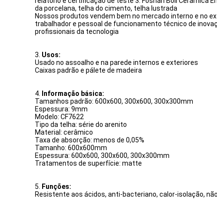
relatório e certificação de teste 3: Foshan Boli Cerâmica
da porcelana, telha do cimento, telha lustrada
Nossos produtos vendem bem no mercado interno e no exterio
trabalhador e pessoal de funcionamento técnico de inovaç
profissionais da tecnologia
3.
Usos:
Usado no assoalho e na parede internos e exteriores
Caixas padrão e pálete de madeira
4.
Informação básica:
Tamanhos padrão: 600x600, 300x600, 300x300mm
Espessura: 9mm
Modelo: CF7622
Tipo da telha: série do arenito
Material: cerâmico
Taxa de absorção: menos de 0,05%
Tamanho: 600x600mm
Espessura: 600x600, 300x600, 300x300mm
Tratamentos de superfície: matte
5.
Funções:
Resistente aos ácidos, anti-bacteriano, calor-isolação, 